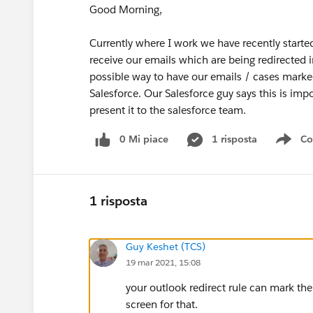
Good Morning,
Currently where I work we have recently started
receive our emails which are being redirected i
possible way to have our emails / cases marke
Salesforce. Our Salesforce guy says this is impo
present it to the salesforce team.
0 Mi piace
1 risposta
Co
Sho
1 risposta
Guy Keshet (TCS)
19 mar 2021, 15:08
your outlook redirect rule can mark the
screen for that.