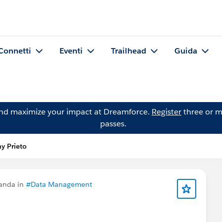
Connetti
Eventi
Trailhead
Guida
and maximize your impact at Dreamforce.
Register
three or m
passes.
y Prieto
anda in
#Data Management