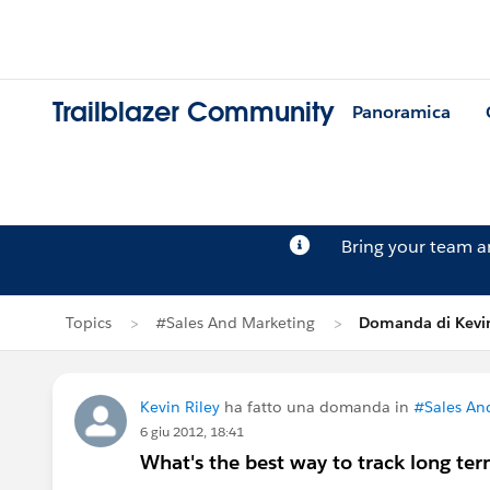
Trailblazer Community
Panoramica
Bring your team 
Topics
#Sales And Marketing
Domanda di Kevin
Kevin Riley
ha fatto una domanda in
#Sales An
6 giu 2012, 18:41
What's the best way to track long ter