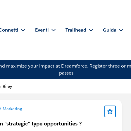
Connetti
Eventi
Trailhead
Guida
and maximize your impact at Dreamforce.
Register
three or m
passes.
 Riley
d Marketing
m "strategic" type opportunities ?