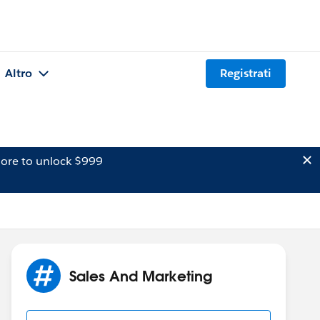
Altro
Registrati
ore to unlock $999
Sales And Marketing