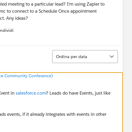
led meeting to a particular lead? I'm using Zapier to
ync to connect to a Schedule Once appointment
ct. Any ideas?
ndividi
w menu
Ordina
Ordina per data
rce Community Conference)
Event in
salesforce.com
? Leads do have Events, just like
ds events, if it already integrates with events in other