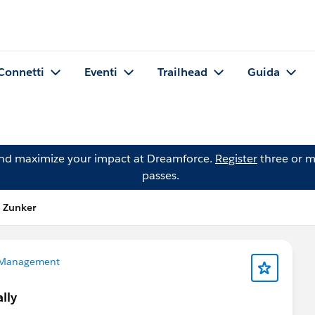
Connetti
Eventi
Trailhead
Guida
and maximize your impact at Dreamforce.
Register
three or m
passes.
 Zunker
 Management
lly