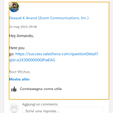
Deepak K Anand (‎‎‎‎‎‎Zoom Communications, Inc.)
21 mag 2013, 09:38
Hey Armando,
Here you
go:
https://success.salesforce.com/questionDetail?
qid=a1X30000000JFraEAG
Best Wishes,
Mostra altro
Deepak
Contrassegna come utile
Aggiungi un commento
Scrivi una risposta...