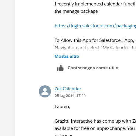
I recently implemented calendar functio
the manage package
https://login.salesforce.com/packag
To Allow this App for Salesforce1 App,
Navigation and select "My Calender" tab
Mostra altro
Contrassegna come utile
Zak Calendar
25 lug 2014, 17:44
Please let me know if you have any sug
Lauren,
Grazitti Interactive has come up with Z
available for free on appexchange. You
calendar.