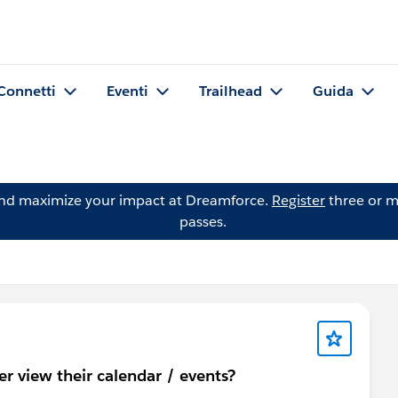
Connetti
Eventi
Trailhead
Guida
and maximize your impact at Dreamforce.
Register
three or m
passes.
r view their calendar / events?