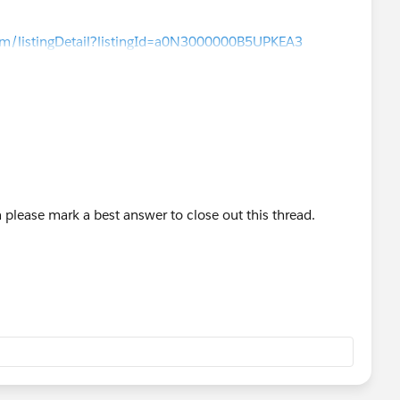
com/listingDetail?listingId=a0N3000000B5UPKEA3
n please mark a best answer to close out this thread.