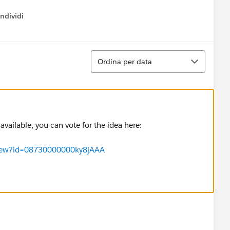
ndividi
w menu
Ordina
Ordina per data
 available, you can vote for the idea here:
aView?id=08730000000ky8jAAA