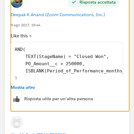
Risposta accettata
Deepak K Anand (‎‎‎‎‎‎Zoom Communications, Inc.)
9 ago 2017, 19:44
Like this =
AND(
    TEXT(StageName) = "Closed Won",
    PO_Amount__c > 250000,
    ISBLANK(Period_of_Performance_months__c)
)
Mostra altro
Risposta utile per un'altra persona