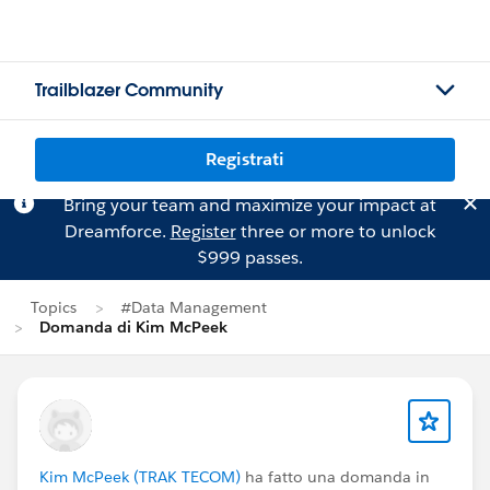
Trailblazer Community
Registrati
Bring your team and maximize your impact at
Dreamforce.
Register
three or more to unlock
$999 passes.
Topics
#Data Management
Domanda di Kim McPeek
Kim McPeek (TRAK TECOM)
ha fatto una domanda in