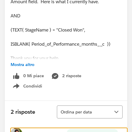
Amount field. Here is what I currently have.
AND
(TEXT( StageName ) = "Closed Won",
ISBLANK( Period_of_Performance_months__c ))
Thank you for your help.
Mostra altro
Kim
0 Mi piace
2 risposte
Condividi
Show menu
Ordina
2 risposte
Ordina per data