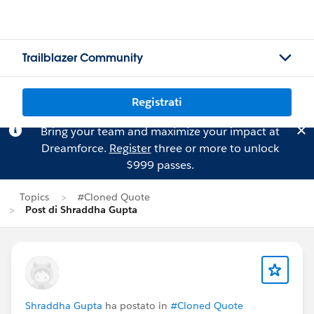
Trailblazer Community
Registrati
Bring your team and maximize your impact at
Dreamforce.
Register
three or more to unlock
$999 passes.
Topics
#Cloned Quote
Post di Shraddha Gupta
Shraddha Gupta
ha postato in
#Cloned Quote