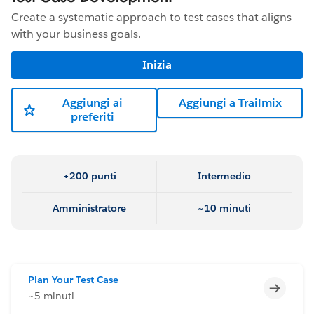
Create a systematic approach to test cases that aligns
with your business goals.
Inizia
Aggiungi ai
Aggiungi a Trailmix
preferiti
+200 punti
Intermedio
Amministratore
~10 minuti
Plan Your Test Case
Incomp
~5 minuti