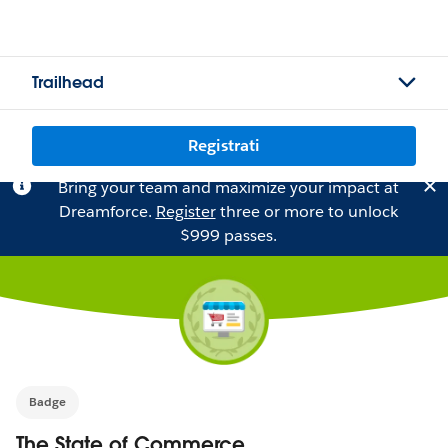
Trailhead
Registrati
Bring your team and maximize your impact at
Dreamforce.
Register
three or more to unlock
$999 passes.
Badge
The State of Commerce