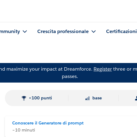
mmunity
Crescita professionale
Certificazioni
and maximize your impact at Dreamforce.
Register
three or m
passes.
+100 punti
base
Conoscere il Generatore di prompt
~10 minuti