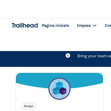
Trailhead
Pagina iniziale
Impara
Co
Bring your team 
Badge