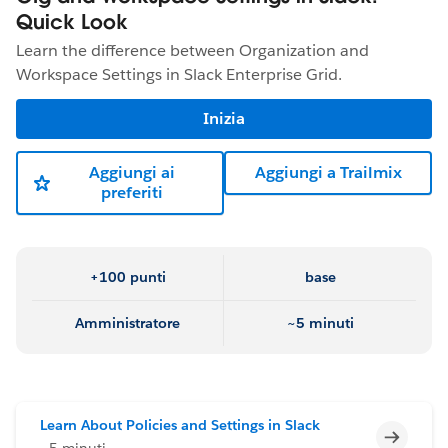
Quick Look
Learn the difference between Organization and
Workspace Settings in Slack Enterprise Grid.
Inizia
Aggiungi ai
Aggiungi a Trailmix
preferiti
+100 punti
base
Amministratore
~5 minuti
Learn About Policies and Settings in Slack
Incomp
~5 minuti