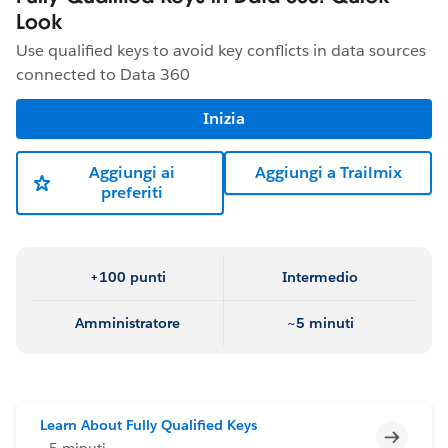
Look
Use qualified keys to avoid key conflicts in data sources
connected to Data 360
Inizia
Aggiungi ai
Aggiungi a Trailmix
preferiti
+100 punti
Intermedio
Amministratore
~5 minuti
Learn About Fully Qualified Keys
Incomp
~5 minuti