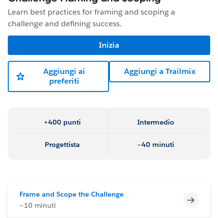
Learn best practices for framing and scoping a
challenge and defining success.
Inizia
Aggiungi ai
Aggiungi a Trailmix
preferiti
+400 punti
Intermedio
Progettista
~40 minuti
Frame and Scope the Challenge
Incomp
~10 minuti