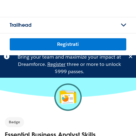
Trailhead
Registrati
Bring your team and maximize your impact at
Dreamforce.
Register
three or more to unlock
$999 passes.
Badge
Essential Business Analyst Skills