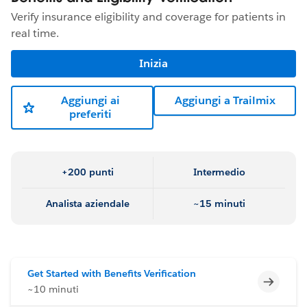
Verify insurance eligibility and coverage for patients in
real time.
Inizia
Aggiungi ai
Aggiungi a Trailmix
preferiti
+200 punti
Intermedio
Analista aziendale
~15 minuti
Get Started with Benefits Verification
Incomp
~10 minuti