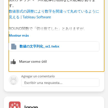
す。
数値形式の調整により数字を間違って丸めているように
見える | Tableau Software
ROUND関数で「切り捨てした」​とありますが、
ROUND関数は切り捨てではなく四捨五入
なので、四捨
Mostrar más
五入であるという前提で対応策を書くと、次のような式
になります。​
数値の文字列化_ss1.twbx
IF INT(ROUND([元データ], 2)) = ROUND([元データ], 
Marcar como útil
    STR(ROUND([元データ], 2))
ELSE
    IIF(INT([元データ]) = 0, '0', '') + 
Agregar un comentario
    LEFT(STR(ROUND([元データ] * 100)), LEN(ST
Escribir una respuesta...
    '.' + 
    MID(
        STR(ROUND([元データ] * 100)),
        LEN(STR(ROUND([元データ] * 100))) - 1
Japan