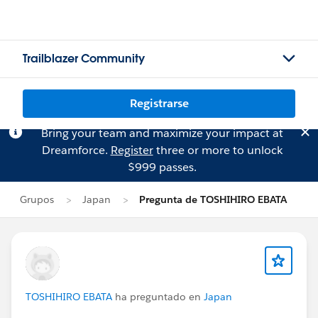
Trailblazer Community
Registrarse
Bring your team and maximize your impact at
Dreamforce.
Register
three or more to unlock
$999 passes.
Grupos
Japan
Pregunta de TOSHIHIRO EBATA
TOSHIHIRO EBATA
ha preguntado en
Japan