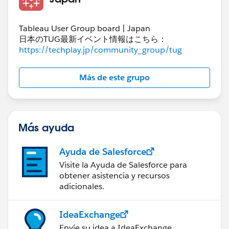
        IIF(RIGHT(STR(ROUND([元データ] * 100))
    )
END
Tableau User Group board | Japan
日本のTUG最新イベント情報はこちら：
https://techplay.jp/community_group/tug
四捨五入して整数になるか、あるいはSTRを掛けても小
数点以下2桁までの表示に収まる（崩れない）場合はそ
Más de este grupo
のままSTRを掛けます。​そうでないときは元の値に100
を掛けてROUNDして強制的に整数にし、後ろから2桁
目と3桁目の間に小数点を差し込むという力業になって
います。もっとスマートなやり方があるだろうとは思い
Más ayuda
ますが、ご参考まで。
Ayuda de Salesforce
Visite la Ayuda de Salesforce para
obtener asistencia y recursos
adicionales.
IdeaExchange
Envíe su idea a IdeaExchange.