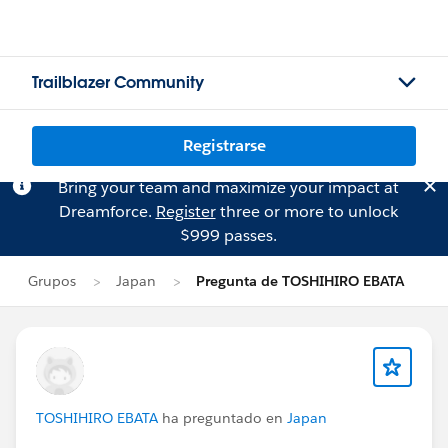
Trailblazer Community
Registrarse
Bring your team and maximize your impact at
Dreamforce.
Register
three or more to unlock
$999 passes.
Grupos
Japan
Pregunta de TOSHIHIRO EBATA
TOSHIHIRO EBATA
ha preguntado en
Japan