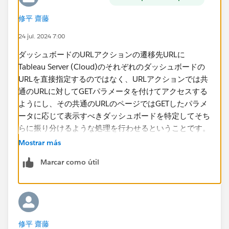
/en-us/docs/embedding_api_about.html
修平 齋藤
ポータルサイトからURLリンクを利用して各ダッシュボ
24 jul. 2024 7:00
ードを新しいブラウザのタブで開きたいと考えています
が実現方法が把握できません。
ダッシュボードのURLアクションの遷移先URLに
Tableau Server (Cloud)​のそれぞれのダッシュボードの
どのように実現すべきかご教示頂きたく思います。
URLを直接指定するのではなく、URLアクションでは共
通のURLに対してGETパラメータを付けてアクセスする
何卒よろしくお願い申し上げます。
ようにし、その共通のURLのページではGETしたパラメ
ータに応じて表示すべきダッシュボードを特定してそち
らに振り分けるような処理を行わせるということです。
よく考えたらこれだと埋め込みAPIは必要ないです
Mostrar más
ね...。Tableauの外側での処理になるので、これ以上の
Marcar como útil
詳細については実際の環境が必要になるので、ご所属の
組織の情報システム部門に相談されるのがよいかと思い
ます。
修平 齋藤
>>ポータルサイトが起動するURLに