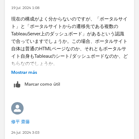
「:linktarget=_blank」を追加したいと考えています。
19 jul. 2024 1:08
ポータルサイトパブリッシュ時にはできないのでどのよ
現在の構成がよく分からないのですが、「ポータルサイ
うにパラメータを追加すべきか​
ト​」と「ポータルサイトからの遷移先である複数の
TableauServer上のダッシュボード」があるという認識
という点についてはポータルサイトを案内するときにパ
で合っていますでしょうか。この場合、ポータルサイト
ラメータ付きのリンクを送るようにするか、あるいはポ
自体は普通のHTMLページなのか、それともポータルサ
ータルサイトとして扱っているダッシュボード自体を埋
イト自身もTableauのシート/ダッシュボードなのか、ど
め込みAPIでWebページに埋め込むようにし、その
ちらなのでしょうか。
Initialize段階でカスタムパラメータ​として設定するとい
Mostrar más
う方法も考えられます。前述の遷移先を制御するページ
後者であればURLアクションで遷移する設計になってい
を挟む方法よりもこちらのほうがシンプルでよいだろう
Marcar como útil
るのだろうと思いますが、URLアクションは既定で新し
と思いますが、Tableau Serverのポータルダッシュボー
いタブを開くように設定できたと思います。​
ドに直接アクセスされてしまうと機能しないという懸念
は残ります。
修平 齋藤
24 jul. 2024 3:03