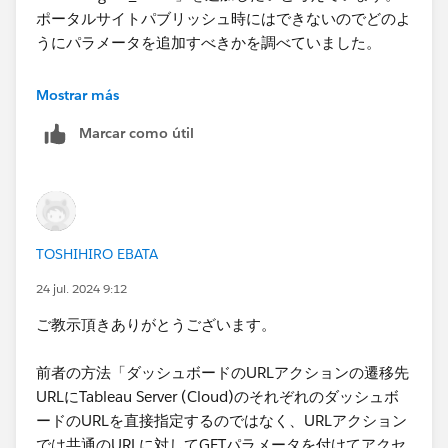
ポータルサイトパブリッシュ時にはできないのでどのよ
再度ポータルサイトに戻り売上高を選択すると営業利益
うにパラメータを追加すべきかを調べていました。
のタブが売上高に変わります。
ポータルサイトの初期画面は下記のイメージで各リンク
Mostrar más
の画像はKPIの概要を表しています。
実現したいことは、ポータルサイトから複数ダッシュボ
Marcar como útil
ードを選択した際、ブラウザのタブが置き換わるのでは
なく新規に追加され表示できればと考えています。
上記の場合ですと
ポータルサイト・営業利益・売上高と順にブラウザのタ
ブを並べ表示したいです。
TOSHIHIRO EBATA
URLアクションはご教示されたようにしています。
24 jul. 2024 9:12
ポータルサイトから各ダッシュボードを選択した際ブラ
ご教示頂きありがとうございます。
ウザの新規タブを起動させ表示したく思います。
「遷移先を制御するWebページを途中に挟み、そこから
新しいタブで埋め込みAPIを使用して目的のダッシュボ
前者の方法「ダッシュボードのURLアクションの遷移先
説明不足大変申し訳ございません。
ードを表示するような形」に関して詳細にご教示頂けれ
URLにTableau Server (Cloud)のそれぞれのダッシュボ
ば幸甚です。
ードのURLを直接指定するのではなく、URLアクション
改めてご教示頂ければと思います。
何卒よろしくお願い申し上げます。
では共通のURLに対してGETパラメータを付けてアクセ