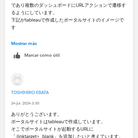
であり複数のダッシュボードにURLアクションで遷移す
るようにしています。
下記がtableauで作成したポータルサイトのイメージで
す
Mostrar más
Marcar como útil
TOSHIHIRO EBATA
24 jul. 2024 3:30
営業利益を選択すると下記のようにブラウザで新規タブ
がでます。
ありがとうございます。
ポータルサイトはtableauで作成しています。
そこでポータルサイトが起動するURLに
「:linktarget=_blank」を追加したいと考えています。