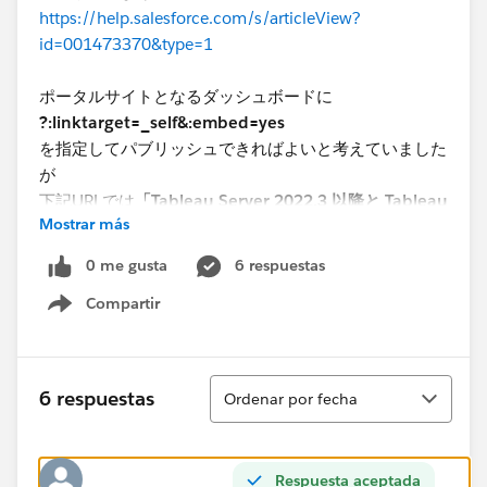
https://help.salesforce.com/s/articleView?
id=001473370&type=1
ポータルサイトとなるダッシュボードに
?:linktarget=_self&:embed=yes
を指定してパブリッシュできればよいと考えていました
が
下記URLでは
「Tableau Server 2022.3 以降と Tableau
Mostrar más
Cloud の埋め込みコードは、埋め込み API v3 を使用す
るように変更されました。」
と記載がありました。
0 me gusta
6 respuestas
Compartir
https://help.tableau.com/current/pro/desktop/ja-
Show menu
jp/embed_list.htm
最終的にはAPI V3インターフェースの埋め込みで対応
Ordenar
6 respuestas
Ordenar por fecha
することが把握できた感じです。
https://help.tableau.com/current/api/embedding_api
Respuesta aceptada