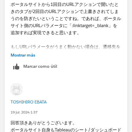
ポータルサイトから1回目のURLアクションで開いたと
きのタブが2回目のURLアクションで上書きされてしま
うのを防ぎたいということですね。であれば、ポータル
サイト側のURLパラメータに「:linktarget=_blank」を
追加すれば実現できると思います。
もしURLパラメータがうまく動かない場合は、遷移先を
制御するWebページを途中に挟み、そこから新しいタブ
Mostrar más
で埋め込みAPIを使用して目的のダッシュボードを表示
Marcar como útil
するような形になるのかなと思います。この場合は中継
するためのWebサーバが必要になります。
TOSHIHIRO EBATA
19 jul. 2024 1:37
回答頂きありがとうございます。
ポータルサイト自身もTableauのシート/ダッシュボード