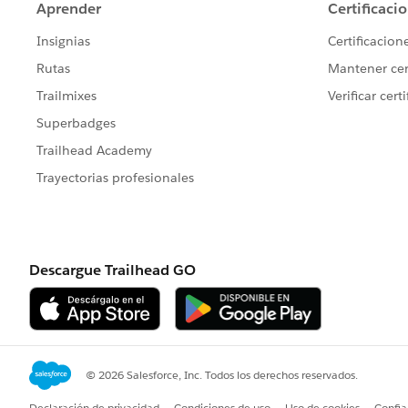
項目B
項目C
Bテーブル
KEY
項目A
項目D
項目E
Cテーブル
KEY(Cテーブル)
項目A(Cテーブル)
項目F
項目G
上記のようにBテーブルには項目名としてテー
対応としては再度データソースを作成する場合
参照の置換で対応することができますが、重複
項目名+テーブル名