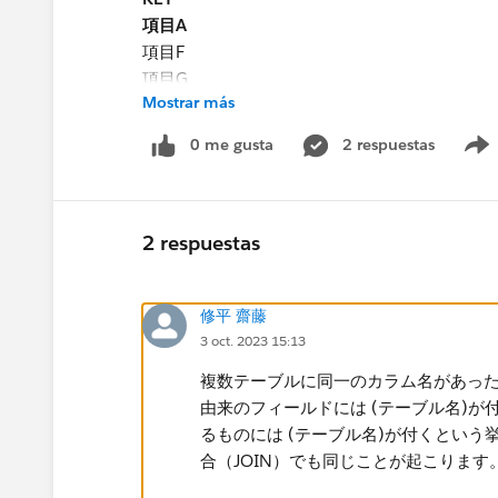
項目A
項目F
項目G
Mostrar más
テーブルA,B,Cを各KEY項目が一致する場合
0 me gusta
2 respuestas
る。
[データ] ペインにあるデータソース接続の下
表示されます。
2 respuestas
Aテーブル
修平 齋藤
KEY
3 oct. 2023 15:13
項目A
項目B
複数テーブルに同一のカラム名があっ
項目C
由来のフィールドには (テーブル名)
Bテーブル
るものには (テーブル名)が付くとい
KEY(Bテーブル)
合（JOIN）でも同じことが起こります
項目A(Bテーブル)