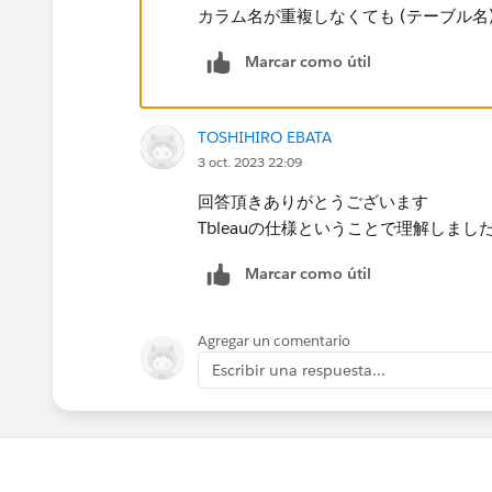
項目D
カラム名が重複しなくても (テーブル
項目E
Cテーブル
Marcar como útil
KEY(Cテーブル)
項目A(Cテーブル)
TOSHIHIRO EBATA
項目F
3 oct. 2023 22:09
項目G
回答頂きありがとうございます
同一項目であれば上記のように
Tbleauの仕様ということで理解しまし
原則、項目名+(テーブル名）が付与された状態
Aテーブルには付与されない。
Marcar como útil
B,Cテーブルにはテーブル名が付与されている
Agregar un comentario
発生した事象ですが、データソース作成時にテ
Escribir una respuesta...
与されるテーブルが異なります。
Aテーブル
KEY(Aテーブル)
項目A(Aテーブル)