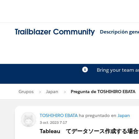
Trailblazer Community
Descripción gen
Bring your team 
Grupos
Japan
Pregunta de TOSHIHIRO EBATA
TOSHIHIRO EBATA
ha preguntado en
Japan
3 oct. 2023 7:17
Tableau てデータソース作成する