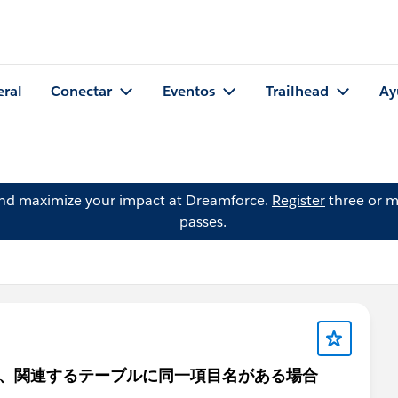
eral
Conectar
Eventos
Trailhead
Ay
and maximize your impact at Dreamforce.
Register
three or m
passes.
場合、関連するテーブルに同一項目名がある場合