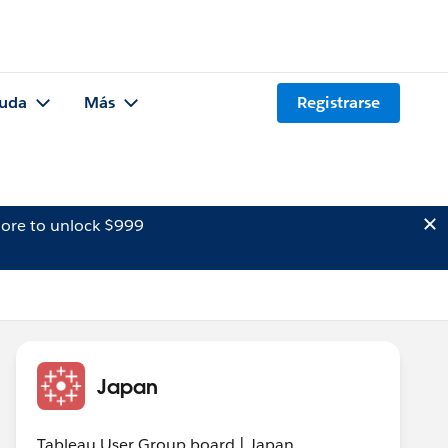
uda
Más
Registrarse
ore to unlock $999
Japan
Tableau User Group board | Japan