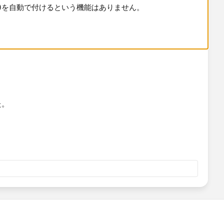
名)を自動で付けるという機能はありません。
た。
で表示されます。
。
ーブルを選択する順番によって項目名+(テーブル名）が付