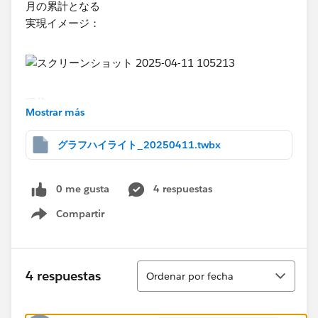
月の累計となる
実現イメージ：
現状：
Mostrar más
グラフの範囲をマウスで囲むと下記のようになる。
②⑤の年間累計に関して範囲選択の集計をしている。
グラフハイライト_20250411.twbx
0 me gusta
4 respuestas
課題：
Compartir
現状グラフ部分がハイライトされない。
Show menu
グラフ部分に関してもハイライトをつけたい。
実現イメージ：
Ordenar
4 respuestas
Ordenar por fecha
何卒よろしくお願い申し上げます。