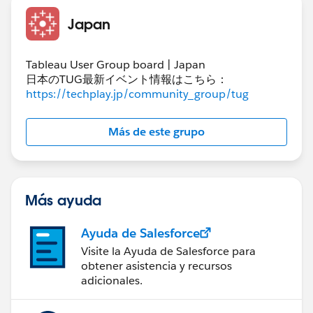
には、月次単月推移と月次累積推移がパラメータで切り
Japan
替わるようになっています。
切替の対象となっているのが下記のグラフ及び表となり
ます。
Tableau User Group board | Japan
①折線グラフ
日本のTUG最新イベント情報はこちら：
③折線グラフ前月差・前月比
https://techplay.jp/community_group/tug
④棒グラフ
⑥棒グラフ前月差・前月比
Más de este grupo
グラフ最終系はグラフ選択範囲をマウスで設定するとタ
イルを意識したハイライト色の設定となります。
Más ayuda
タイルを意識したハイライト設定はいかが対応すべきで
Ayuda de Salesforce
しょうか。
Visite la Ayuda de Salesforce para
改めてご教示お願いしたく思います。
obtener asistencia y recursos
adicionales.
何卒よろしくお願い申し上げます。