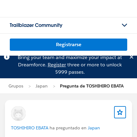
Trailblazer Community
Registrarse
Bring your team and maximize your impact at
Dreamforce.
Register
three or more to unlock
$999 passes.
Grupos
Japan
Pregunta de TOSHIHIRO EBATA
TOSHIHIRO EBATA
ha preguntado en
Japan