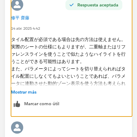
Respuesta aceptada
修平 齋藤
14 abr. 2025 4:42
タイル配置が必須である場合は先の方法は使えません。
実際のシートの仕様にもよりますが、二重軸またはリフ
ァレンスラインを使うことで似たようなハイライトを行
うことができる可能性はあります。
また、パラメータによってシートを切り替えられればタ
イル配置にしなくてもよいということであれば、パラメ
ータに連動させた動的ゾーン表示を使う方法も考えられ
ます。
Mostrar más
Dynamic Zone Visibility の使用 - Tableau
Marcar como útil
実際のワークブックに近いサンプルがあれば具体例が出
せるかもしれません。