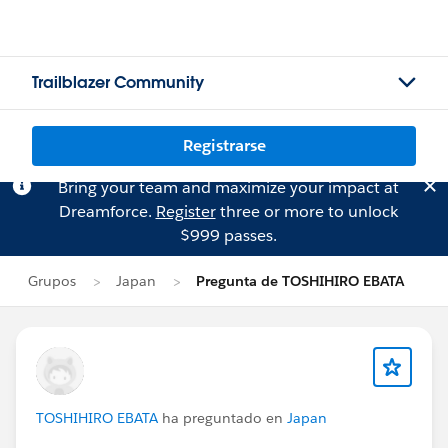
Trailblazer Community
Registrarse
Bring your team and maximize your impact at
Dreamforce.
Register
three or more to unlock
$999 passes.
Grupos
Japan
Pregunta de TOSHIHIRO EBATA
TOSHIHIRO EBATA
ha preguntado en
Japan