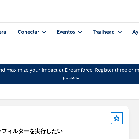
eral
Conectar
Eventos
Trailhead
Ay
and maximize your impact at Dreamforce.
Register
three or m
passes.
ンフィルターを実行したい