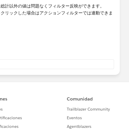
・総計以外の値は問題なくフィルター反映ができます。
をクリックした場合はアクションフィルターでは連動できま
いかと試してみましたがうまくいかず質問させていただきま
ころ、クロス集計の合計・総計でも別シートの連動対応でき