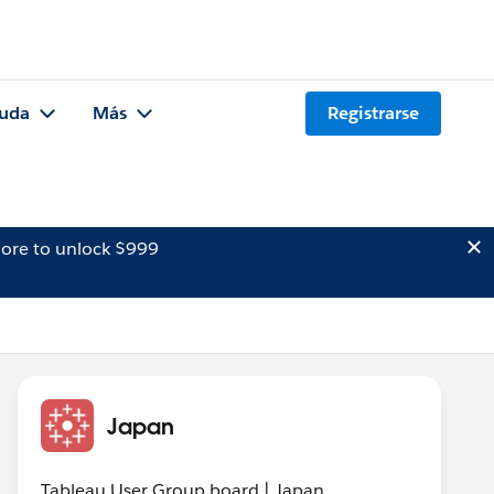
uda
Más
Registrarse
ore to unlock $999
Japan
Tableau User Group board | Japan