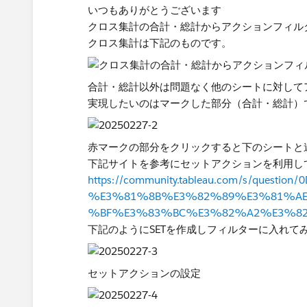
いつもありがとうございます
クロス集計の合計・総計からアクションフィル
クロス集計は下記のものです。
合計・総計以外は問題なく他のシートに対して
実現したいのはマークした部分（合計・総計）
赤マークの部分をクリックすると下のシートと
下記サイトを参考にセットアクションを利用し
https://community.tableau.com/s/que
%E3%81%8B%E3%82%89%E3%81%A
%BF%E3%83%BC%E3%82%A2%E3%8
下記のようにSETを作成しフィルターに入れて
セットアクションの設定