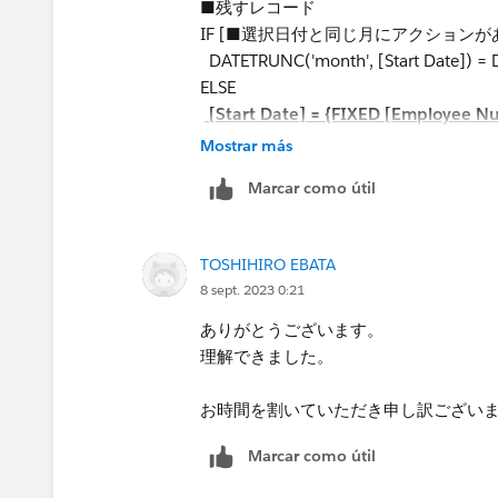
■残すレコード
IF [■選択日付と同じ月にアクションがあ
DATETRUNC('month', [Start Date]) 
ELSE
[Start Date] = {FIXED [Employee 
Date] >= [p_選択日付] THEN [Start Da
Mostrar más
END
Marcar como útil
下線部分となります。
TOSHIHIRO EBATA
何卒よろしくお願い申し上げます。
8 sept. 2023 0:21
ありがとうございます。
理解できました。
お時間を割いていただき申し訳ござい
Marcar como útil