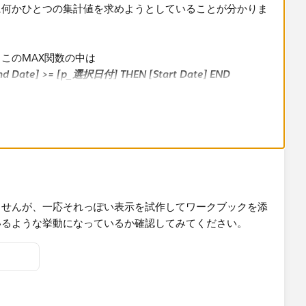
に何かひとつの集計値を求めようとしていることが分かりま
このMAX関数の中は
nd Date] >= [p_選択日付] THEN [Start Date] END
たしたデータの最大値を取ることを意味します。集計対象に
ので最大の日付、つまり在籍情報のなかで最も新しい日付を取ろうと
Start Date] より大きく [End Date] 以下であるとい
換えると
te]
囲内であるという条件です。これはパラメータの選択日付時
ませんが、一応それっぽい表示を試作してワークブックを添
になります。
いるような挙動になっているか確認してみてください。
パラメータ日付時点で有効な在籍情報のうち、最も新しい
er] ごとに特定する
」という意味になります。左辺は [Start
なげている判定式なので、パラメータ日付時点で有効な最新の
ばFalseを返すことになります。これをフィルタに入れて真