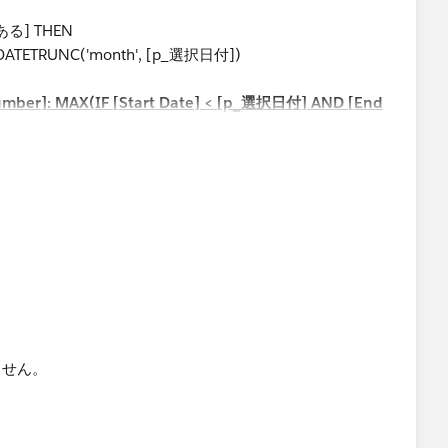
る] THEN
= DATETRUNC('month', [p_選択日付])
Number]: MAX(IF [Start Date] < [p_選択日付] AND [End
te] END)}
ません。