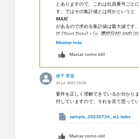
とありますので、これは社員番号ごと
す。ではその集計値とは何かというと
MAX(
があるので求める集計値は最大値です。
IF [Start Date] < [p_選択日付] AND [E
が入っています。IF文なので条件を満
Mostrar más
なるデータは [Start Date] な
Marcar como útil
しています。
IF文の条件を見ると、パラメータの選択日付が [
修平 齋藤
う条件になっています。概念的に書き
24 jul. 2023 15:00
[Start Date] < [p_選択日付] <= [End Da
となり、そのレコードが持つ期間の範
要件を正しく理解できているか分かり
点で有効な在籍情報であるという判定
付していますので、それを見て思って
ここまでをつなげると、式の右辺は「
sample_20230724_ss1.twbx
[Start Date] を [Employee Numb
Date] でこれと右辺はイコールでつ
Marcar como útil
レコードであればTrue、そうでなけれ