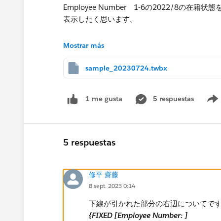
Employee Number 1-6の2022/8の
表示したく思います。
​イメージとしては赤下線の情報を表示
Mostrar más
sample_20230724.twbx
5 respuestas
1 me gusta
2022/12/08が選択日付の場合は赤下線の情
5 respuestas
全体に対するフィルターのかけ方が分からずご
修平 齋藤
VIZのシートは在籍系_選択日付末在籍となり
8 sept. 2023 0:14
何卒よろしくお願い申し上げます。
下線が引かれた部分の右辺についてで
{FIXED [Employee Number: ]