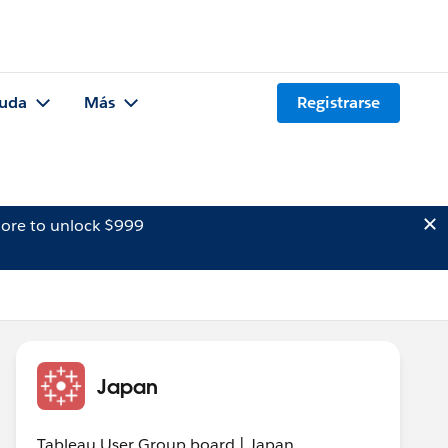
uda
Más
Registrarse
ore to unlock $999
Japan
Tableau User Group board | Japan