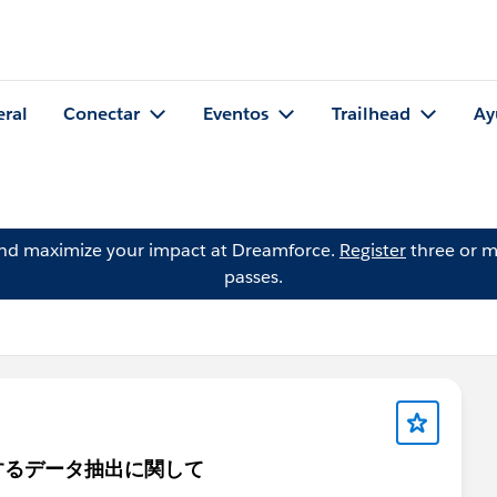
eral
Conectar
Eventos
Trailhead
Ay
and maximize your impact at Dreamforce.
Register
three or m
passes.
するデータ抽出に関して