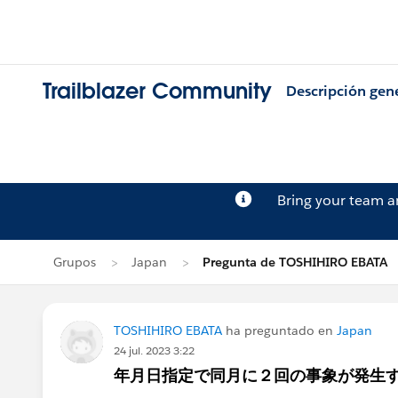
Trailblazer Community
Descripción gen
Bring your team 
Grupos
Japan
Pregunta de TOSHIHIRO EBATA
TOSHIHIRO EBATA
ha preguntado en
Japan
24 jul. 2023 3:22
年月日指定で同月に２回の事象が発生