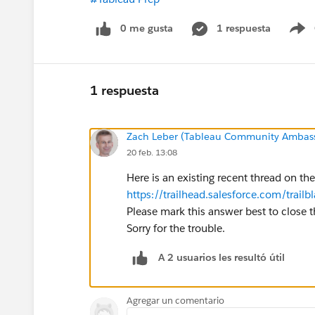
0 me gusta
1 respuesta
S
1 respuesta
Zach Leber (Tableau Community Ambas
20 feb. 13:08
Here is an existing recent thread on th
https://trailhead.salesforce.com/tr
Please mark this answer best to close t
Sorry for the trouble.
A 2 usuarios les resultó útil
Agregar un comentario