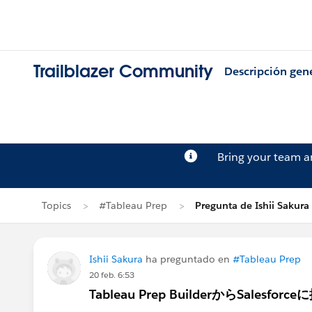
Trailblazer Community
Descripción gen
Bring your team 
Topics
#Tableau Prep
Pregunta de Ishii Sakura
Ishii Sakura
ha preguntado en
#Tableau Prep
20 feb. 6:53
Tableau Prep BuilderからSales