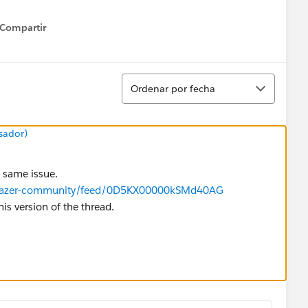
Compartir
how menu
Ordenar
Ordenar por fecha
sador)
e same issue.
ailblazer-community/feed/0D5KX00000kSMd40AG
his version of the thread.