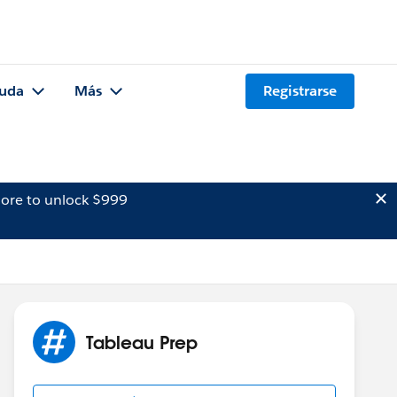
uda
Más
Registrarse
ore to unlock $999
Tableau Prep