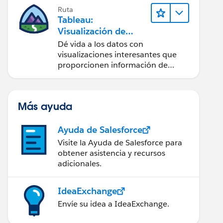
Ruta
Tableau:
Visualización de
datos y narración
Dé vida a los datos con
visualizaciones interesantes que
proporcionen información de
manera clara.
Más ayuda
Ayuda de Salesforce
Visite la Ayuda de Salesforce para
obtener asistencia y recursos
adicionales.
IdeaExchange
Envíe su idea a IdeaExchange.