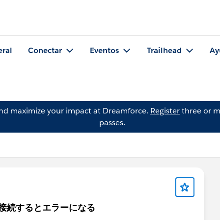
eral
Conectar
Eventos
Trailhead
Ay
and maximize your impact at Dreamforce.
Register
three or m
passes.
forceに接続するとエラーになる