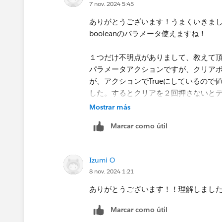
7 nov. 2024 5:45
動き
ありがとうございます！うまくいきま
booleanのパラメータ使えますね！
１つだけ不明点がありまして、教えて
パラメータアクションですが、クリアボタ
が、アクションでTrueにしているの
した。するとクリアを２回押さないと
これはどういう流れでこのようになるの
Mostrar más
Marcar como útil
Izumi O
8 nov. 2024 1:21
ありがとうございます！！理解しまし
Marcar como útil