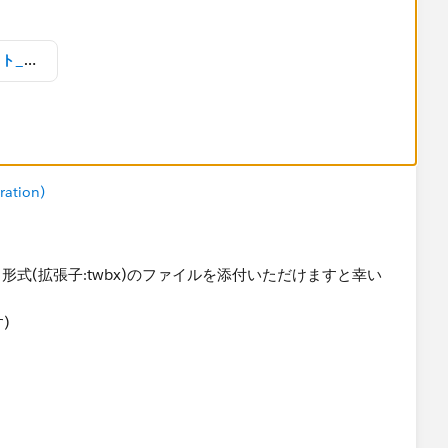
凡例シート選択で左寄せとハイライト_クリアしたらデフォルトの順序になってハイライト解除_ss1.twbx
ration)
シートにFALSEを配置
式(拡張子:twbx)のファイルを添付いただけますと幸い
​