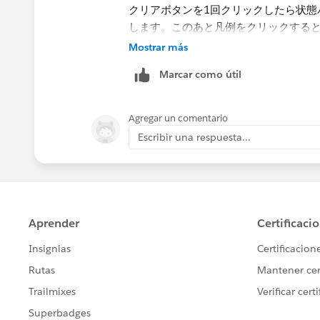
クリアボタンを1回クリックしたら状態
します。このあと凡例をクリックする
状態になったままです。このときに再
Mostrar más
されるのではなく「選択解除」されます
Marcar como útil
ータは何も動きませんのでオフのまま
にオンになるように指定してあげる必
Agregar un comentario
Escribir una respuesta...