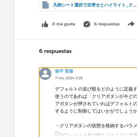
凡例シート選択で左寄せとハイライト_クリアしたらデフォルトの順序になってハイライト解除.twb
0 me gusta
6 respuestas
6 respuestas
修平 齋藤
7 nov. 2024 4:26
デフォルトの並び順をどのように定義
使うのであれば​「クリアボタンが今ど
アボタンが押されていればデフォルト
するように制御してはいかがでしょう
・クリアボタンの状態を格納するパラ