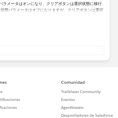
パラメータはオンになり、クリアボタンは選択状態に移行
と状態パラメータはオフになりますが、クリアボタンは選択
びクリアボタンをクリックすると、クリアボタンは「選択」
。ここで選択解除時の挙動をKeepにしていると状態パラメ
になってしまいデフォルトに戻りません。なので選択解除時
要があります。