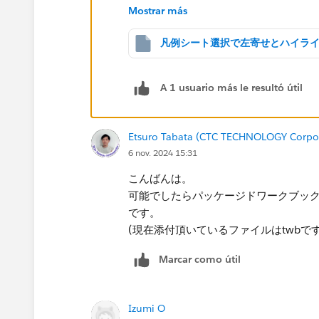
Mostrar más
A 1 usuario más le resultó útil
・ソート用の計算式を変更
Etsuro Tabata (CTC TECHNOLOGY Corpo
6 nov. 2024 15:31
・クリアボタンのシートにTRUE、凡例の
こんばんは。
（状態パラメータに渡すため。）​
可能でしたらパッケージドワークブック形
です。
(現在添付頂いているファイルはtwbです)
・パラメータアクションを2つ設定。​
Marcar como útil
Izumi O