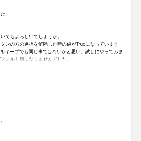
した。
頂いてもよろしいでしょうか。
ンの方の選択を解除した時の値​がTrueになっています
で値をキープでも同じ事ではないかと思い、試しにやってみま
デフォルト順になりませんでした。
でしょうか。​
た。