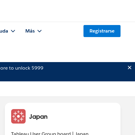
uda
Más
Registrarse
ore to unlock $999
Japan
Tableau User Group board | Japan