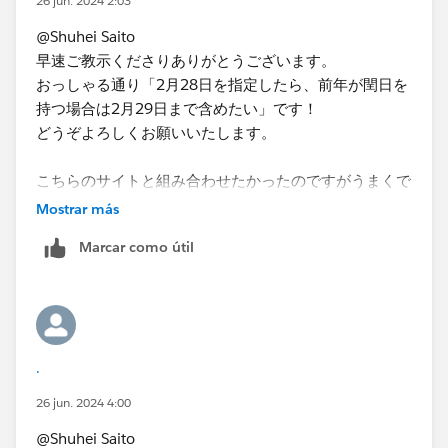
26 jun. 2024 2:03
@Shuhei Saito
早速ご教示くださりありがとうございます。
おっしゃる通り「2月28日を指定したら、前年が閏日を
持つ場合は2月29日まで含めたい」です！
どうぞよろしくお願いいたします。
こちらのサイトと組み合わせたかったのですがうまくで
きませんでした…
Mostrar más
https://zenn.dev/m_ando_abc/articles/353bb9929c3
Marcar como útil
4cb
.
26 jun. 2024 4:00
@Shuhei Saito