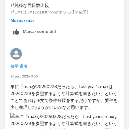
//純粋な同日数比較
//DATE(DATEADD("month",-12,[max]))
Mostrar más
//2024年2月29日の場合
Marcar como útil
//If [max] = ⌗2025-02-28# then ⌗2024-02-29#
//else
// DATE(DATEADD("month",-12,[max]))
//END
修平 齋藤
//うるう日の場合
IF MONTH([max]) = 2 AND DAY([max]) = 28 THEN
26 jun. 2024 0:55
DATE(DATEADD('day',-1,DATEADD('month',-11,DATET
単に「​maxが20250228だったら、Last year's ​maxは
RUNC('month',[max]))))
20240229を参照するような計算式を書きたい」という
ELSE
ことであればIF文で条件分岐をするだけですが、要件を
DATE(DATEADD("month",-12,[max]))
少し整理したほうがいいかなと思います。
END