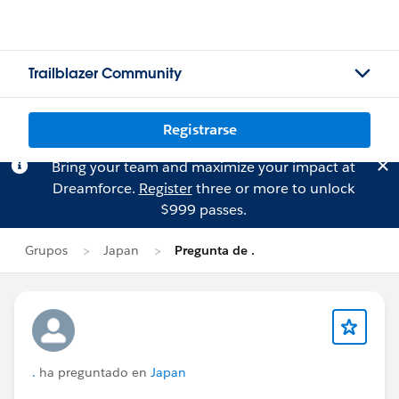
Trailblazer Community
Registrarse
Bring your team and maximize your impact at
Dreamforce.
Register
three or more to unlock
$999 passes.
Grupos
Japan
Pregunta de .
.
ha preguntado en
Japan