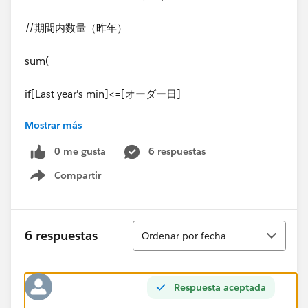
//期間内数量（昨年）
sum(
if[Last year's min]<=[オーダー日]
Mostrar más
and[Last year's max]>=[オーダー日]
0 me gusta
6 respuestas
then [数量]
Compartir
Show menu
end
)
Ordenar
6 respuestas
Ordenar por fecha
Respuesta aceptada
​maxが20250228だったら、Last year's ​maxは