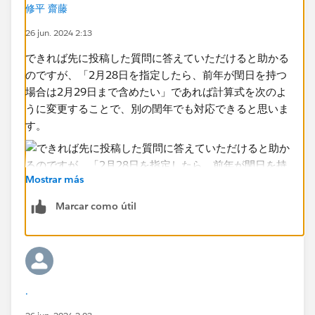
20240229を参照するような計算式を書きたいです。
修平 齋藤
26 jun. 2024 2:13
アドバイスのほど、よろしくお願いいたします。
できれば先に投稿した質問に答えていただけると助かる
のですが、「2月28日を指定したら、前年が閏日を持つ
場合は2月29日まで含めたい」であれば計算式を次のよ
うに変更することで、別の閏年でも対応できると思いま
す。
Mostrar más
Marcar como útil
.