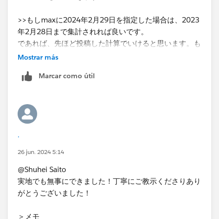
>>もしmaxに2024年2月29日を指定した場合は、2023
年2月28日まで集計されれば良いです。
であれば、先ほど投稿した計算でいけると思います。も
しかしたらデータソースの接続先によっては変わるかも
Mostrar más
しれませんので、念のため本番環境で実地での確認をお
Marcar como útil
願いします。
.
26 jun. 2024 5:14
@Shuhei Saito
実地でも無事にできました！丁寧にご教示くださりあり
がとうございました！
＞メモ