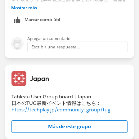
Mostrar más
Marcar como útil
Agregar un comentario
Escribir una respuesta...
2月28日を指定したら、前年が閏日を持つ場合は​2月29
日まで含めたいという意味のように取れますが、だとす
ると純粋に同日数比較ができなくなりますがそれでよい
Japan
のでしょうか。もしmaxに2024年2月29日を指定する
と、その前年は何月何日までになるのでしょうか？
Tableau User Group board | Japan
日本のTUG最新イベント情報はこちら：
https://techplay.jp/community_group/tug
Más de este grupo