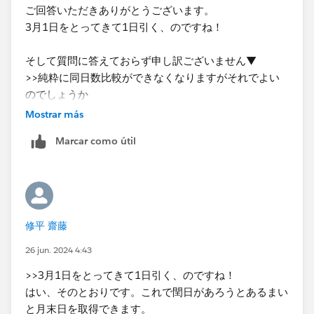
ご回答いただきありがとうございます。
3月1日をとってきて1日引く、のですね！
そして質問に答えておらず申し訳ございません▼
>>純粋に同日数比較ができなくなりますがそれでよい
のでしょうか
>>もしmaxに2024年2月29日を指定すると、その前年
Mostrar más
は何月何日までになるのでしょうか？
Marcar como útil
「月中から月末まで、同一キャンペーンを実施した場合
の期間内の前年比較をしたい」が目的なので、純粋な同
日数比較ができなくても問題ないです。
もしmaxに2024年2月29日を指定した場合は、2023年
2月28日まで集計されれば良いです。
修平 齋藤
どうぞよろしくお願いいたします。
26 jun. 2024 4:43
>>3月1日をとってきて1日引く、のですね！
はい、そのとおりです。これで閏日があろうとあるまい
と月末日を取得できます。