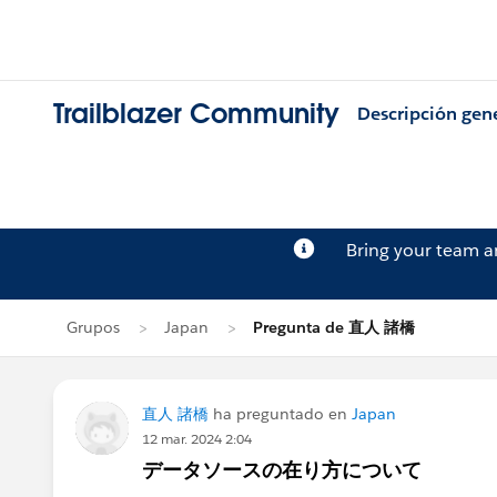
Trailblazer Community
Descripción gen
Bring your team 
Grupos
Japan
Pregunta de 直人 諸橋
直人 諸橋
ha preguntado en
Japan
12 mar. 2024 2:04
データソースの在り方について