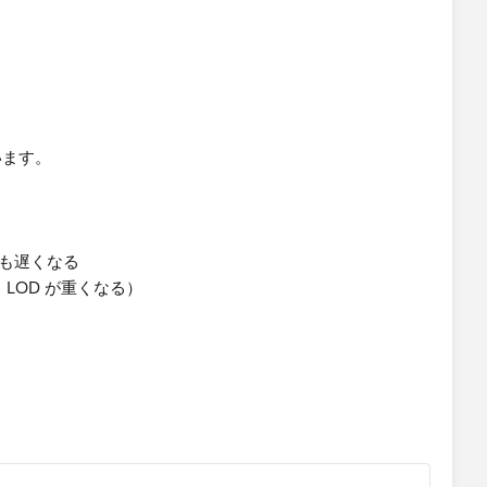
います。
出更新も遅くなる
・LOD が重くなる）
れていると、
か」分かりにくくなる
改版）があると巨大テーブル全体の再構築が必要
な情報ガバナンスが不透明になる
人が変わった途端ブラックボックス化するリスクが高いで