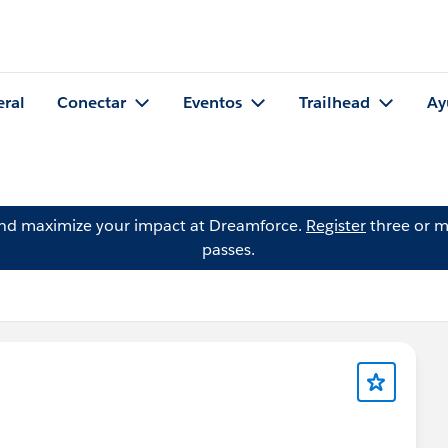
eral
Conectar
Eventos
Trailhead
Ay
and maximize your impact at Dreamforce.
Register
three or m
passes.