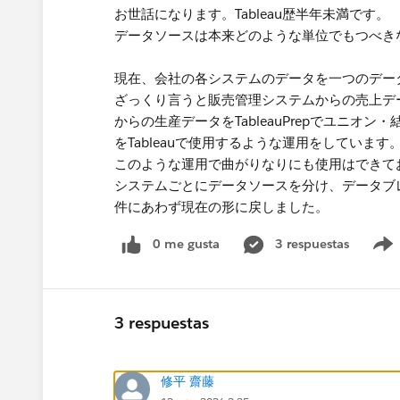
お世話になります。Tableau歴半年未満です。
データソースは本来どのような単位でもつべき
現在、会社の各システムのデータを一つのデー
ざっくり言うと販売管理システムからの売上デ
からの生産データをTableauPrepでユニ
をTableauで使用するような運用をしています。
このような運用で曲がりなりにも使用はできて
システムごとにデータソースを分け、データブ
件にあわず現在の形に戻しました。
0 me gusta
3 respuestas
3 respuestas
修平 齋藤