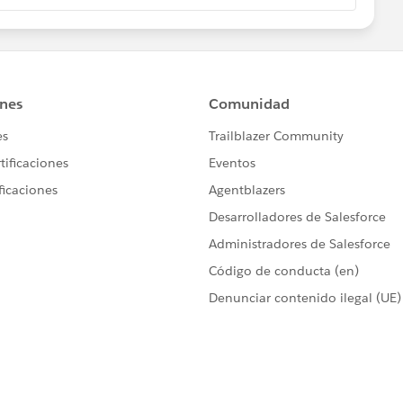
の“しわ寄せ”
をすべて持つと、
書き換える必要があります。
u リレーションを活かした 分割モデル
など）ごとに分割
先・日付など）を別持ち
紐づける
てはいかがでしょうか。