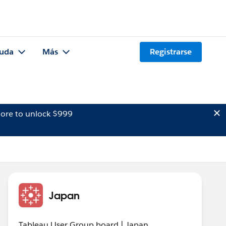
uda
Más
Registrarse
ore to unlock $999
Japan
Tableau User Group board | Japan