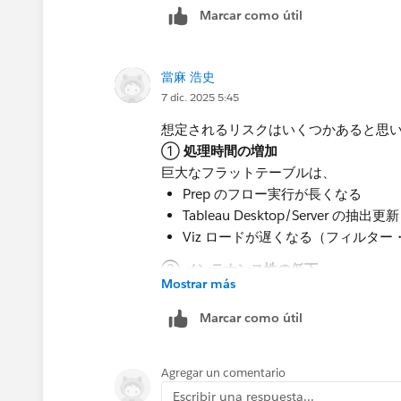
Marcar como útil
當麻 浩史
7 dic. 2025 5:45
想定されるリスクはいくつかあると思
①
処理時間の増加
巨大なフラットテーブルは、
Prep のフロー実行が長くなる
Tableau Desktop/Server の抽
Viz ロードが遅くなる（フィルター
②
メンテナンス性の低下
Mostrar más
全システムのデータを 1 テーブルに入
項目が「どの業務システム由来なの
Marcar como útil
仕様変更（例：販売管理システムが
「この列は使われていない」みたい
Agregar un comentario
運用が回っているうちはよいですが、
Escribir una respuesta...