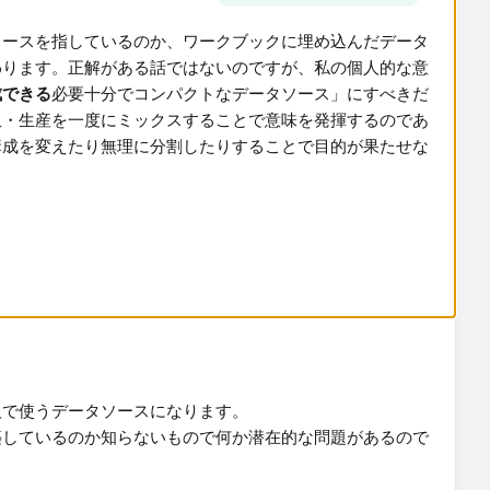
ソースを指しているのか、ワークブックに埋め込んだデータ
わります。正解がある話ではないのですが、私の個人的な意
成できる
必要十分でコンパクトなデータソース」にすべきだ
訳・生産を一度にミックスすることで意味を発揮するのであ
構成を変えたり無理に分割したりすることで目的が果たせな
いし少数のデータソースを使い回す前提であれば、ある程度
持つことはアリだと思います。そのほうがデータの準備にか
数字の齟齬が出る可能性を減らせるからです。
となので、今後もしパフォーマンス（表示速度等）が悪いと
ラムの削除や時間軸での分割（パーティション）を考えても
人で使うデータソースになります。
築しているのか知らないもので何か潜在的な問題があるので
。