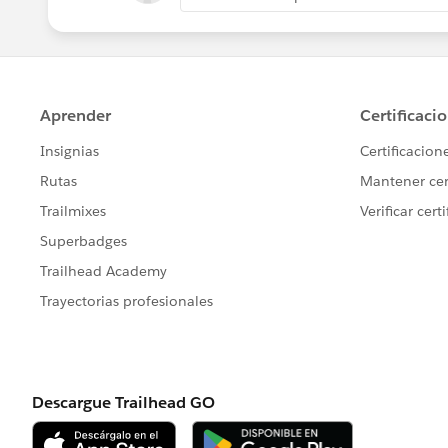
す。
③
結合がハードコード化されることで
Prep 内でユニオン・結合のロジック
キー項目の変更
新規システム追加
マスタ体系変更
などの際に、結合ロジックを大規模に
上記リスクを考慮し、
今すぐではなくとも、徐々に Tablea
ファクトテーブル（売上・仕訳・生産
ディメンションテーブル（商品・得意
Tableau では
リレーション（関係）
で
などへの緩やかな移行を検討されてみ