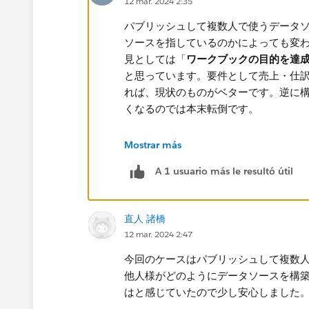
12 mar. 2024 2:35
パブリッシュして複数人で使うデータ
ソースを指しているのかによっても変
見としては「
ワークブックの目的を達
と思っています。要件として売上・仕
れば、現状のものがベターです。逆に
くなるのでは本末転倒です。
運用スタイルにもよりますがひとつな
Mostrar más
汎用性を持たせた大きめのテーブルを
A 1 usuario más le resultó útil
かる時間を短縮でき、各ユーザー間で
現在の運用で特に問題がないというこ
直人 諸橋
感じることがあれば、そこで非重要カ
12 mar. 2024 2:47
良いと思います。
今回のケースはパブリッシュして複数
他人様がどのようにデータソースを構
はと感じていたので少し安心しました