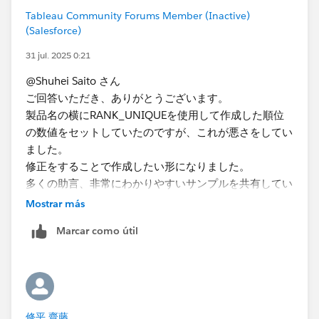
た。
Tableau Community Forums Member (Inactive)
(Salesforce)
31 jul. 2025 0:21
@Shuhei Saito さん
ご回答いただき、ありがとうございます。
製品名の横にRANK_UNIQUEを使用して作成した順位
の数値をセットしていたのですが、これが悪さをしてい
ました。
修正をすることで作成したい形になりました。
”選択年月の数量”（赤〇）の降順で並べるには、どのよ
多くの助言、非常にわかりやすいサンプルを共有してい
うにすべきか、お知恵をお借りできますでしょうか。
ただき、ありがとうございました。
よろしくお願いします。
Mostrar más
MARUYAMA
MARUYAMA
Marcar como útil
修平 齋藤