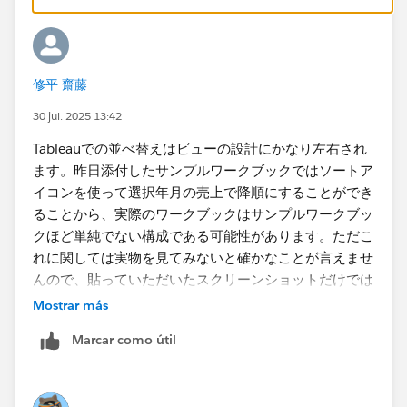
修平 齋藤
30 jul. 2025 13:42
Tableauでの並べ替えはビューの設計にかなり左右され
ます。昨日添付したサンプルワークブックではソートア
イコンを使って選択年月の売上で降順にする​ことができ
ることから、実際のワークブックはサンプルワークブッ
クほど単純でない構成である可能性があります。ただこ
れに関しては実物を見てみないと確かなことが言えませ
んので、貼っていただいたスクリーンショットだけでは
判断しかねます。
Mostrar más
Marcar como útil
まずは行にいくつディメンションがあるか、複数あるな
らどのディメンションがソート対象になっているか、ソ
ートの設定はどうなっているかを確認していただければ