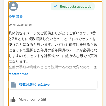
Respuesta aceptada
皆様のお知恵をお借りできれば幸いです。
修平 齋藤
よろしくお願いします。
29 jul. 2025 13:16
MARUYAMA
具体的なイメージのご提供ありがとうございます。1番
と2番ともに複数選択したいとのことですのでセットを
使うことになると思います。いずれも前年比を得るため
にセットで選択した年月の前年同月のデータが必要にな
りますので、セットを計算式の中に組み込む形での実装
になります。
全部の手順や意味をここで説明するのは大変なので、ま
ずはこちらに添付したサンプルワークブックを見ていた
Mostrar más
だければと思います。
複数月選択_ss1.twb
Marcar como útil