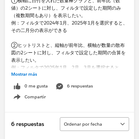
①横軸に日付を入れた数量棒グラフと、前年比（数
値）の2シートに対し、フィルタで設定した期間のみ
（複数期間もあり）を表示したい。
例：フィルタで2024年1月、2025年1月を選択すると、
その二月分の表示ができる
②ヒットリストと、縦軸が前年比、横軸が数量の散布
図の2シートに対し、フィルタで設定した期間の合算を
表示したい。
例：フィルタで2025年1月、2月、3月を選択すると、
Mostrar más
その合計のデータを表示する（期間については、連続で
はなく、2月と5月といったとびとびの選択も行う）
0 me gusta
6 respuestas
Compartir
先日ご助言いただいたのは以下画像のものです。
Show menu
こちらで単月での対応ができたのですが、複数月も可能
かと社内で意見が出ており、対応に苦慮しているところ
です。
Ordenar
6 respuestas
Ordenar por fecha