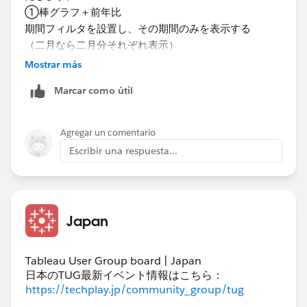
①棒グラフ＋前年比
期間フィルタを設置し、その期間のみを表示する
（二月なら二月分それぞれ表示）
Mostrar más
Marcar como útil
Agregar un comentario
Escribir una respuesta...
②ヒットリスト＋散布図
Japan
期間フィルタを設置し、その期間の合算の数値を表示す
る
（二月なら二月合算分を表示）
Tableau User Group board | Japan
日本のTUG最新イベント情報はこちら：
https://techplay.jp/community_group/tug