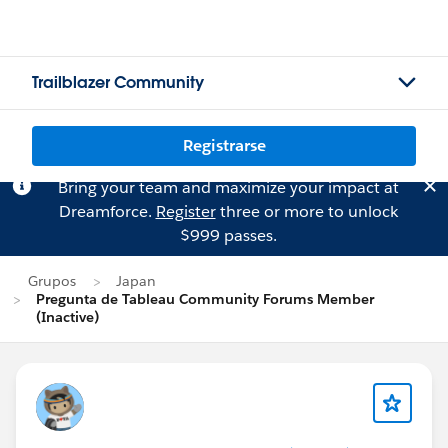
Trailblazer Community
Registrarse
Bring your team and maximize your impact at
Dreamforce.
Register
three or more to unlock
$999 passes.
Grupos
Japan
Pregunta de Tableau Community Forums Member
(Inactive)