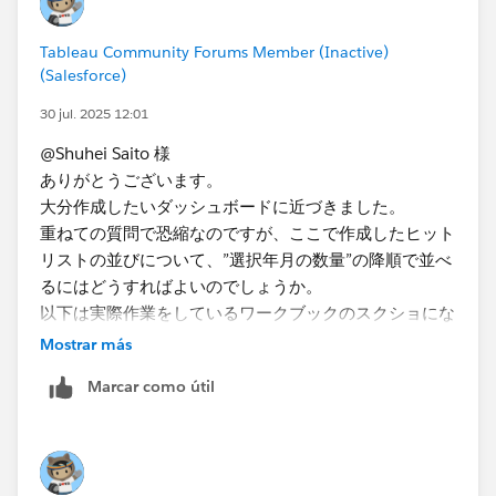
と思います。​
Tableau Community Forums Member (Inactive)
(Salesforce)
30 jul. 2025 12:01
@Shuhei Saito 様
ありがとうございます。
大分作成したいダッシュボードに近づきました。
重ねての質問で恐縮なのですが、ここで作成したヒット
リストの並びについて、”選択年月の数量”の降順で並べ
るにはどうすればよいのでしょうか。
以下は実際作業をしているワークブックのスクショにな
ります。
Mostrar más
同じようにヒットリストを作成し、並びを”選択年月の
Marcar como útil
数量”（赤〇）の合計で降順にすると、思い描いた並び
とは異なっていました。
確認すると、”選択年月の数量”＋”選択年月の前年同月
の数量”を合算したもの（黄色〇）で降順されていまし