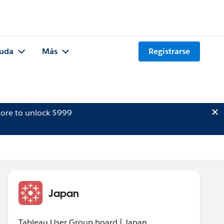
uda
Más
Registrarse
ore to unlock $999
Japan
Tableau User Group board | Japan