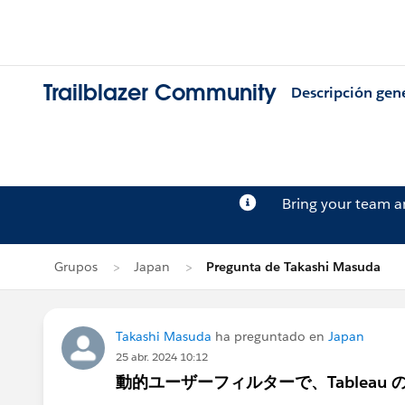
Trailblazer Community
Descripción gen
Bring your team 
Grupos
Japan
Pregunta de Takashi Masuda
Takashi Masuda
ha preguntado en
Japan
25 abr. 2024 10:12
動的ユーザーフィルターで、Tableau