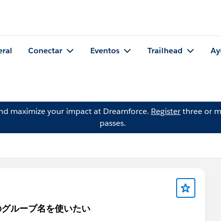
eral
Conectar
Eventos
Trailhead
Ay
and maximize your impact at Dreamforce.
Register
three or m
passes.
 のグループ名を使いたい