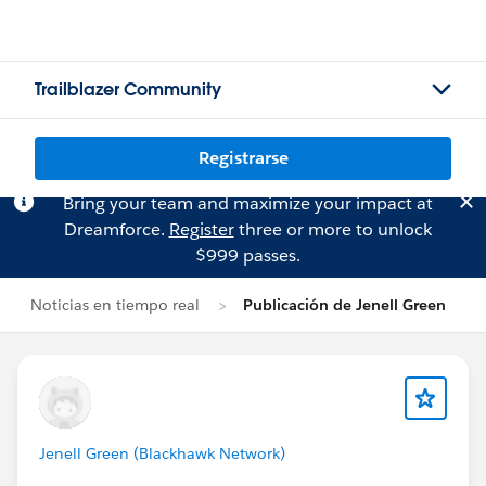
Trailblazer Community
Registrarse
Bring your team and maximize your impact at
Dreamforce.
Register
three or more to unlock
$999 passes.
Noticias en tiempo real
Publicación de Jenell Green
Jenell Green (Blackhawk Network)