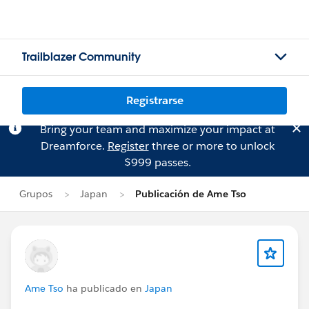
Trailblazer Community
Registrarse
Bring your team and maximize your impact at
Dreamforce.
Register
three or more to unlock
$999 passes.
Grupos
Japan
Publicación de Ame Tso
Ame Tso
ha publicado en
Japan