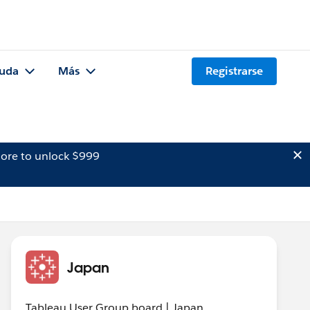
uda
Más
Registrarse
ore to unlock $999
Japan
Tableau User Group board | Japan