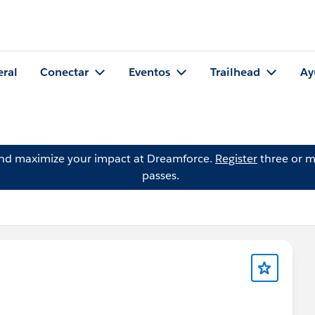
eral
Conectar
Eventos
Trailhead
Ay
and maximize your impact at Dreamforce.
Register
three or m
passes.