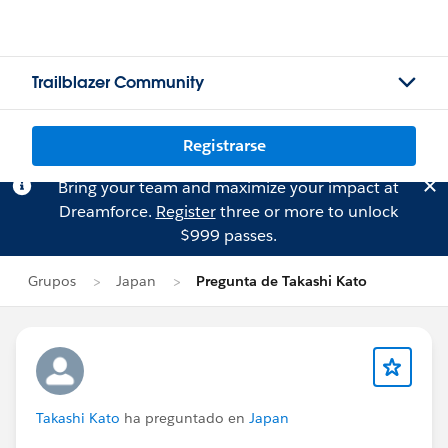
Trailblazer Community
Registrarse
Bring your team and maximize your impact at
Dreamforce.
Register
three or more to unlock
$999 passes.
Grupos
Japan
Pregunta de Takashi Kato
Takashi Kato
ha preguntado en
Japan