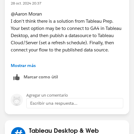
28 oct. 2024 20:37
@Aaron Moran​
I don't think there is a solution from Tableau Prep.
Your best option may be to connect to GA4 in Tableau
Desktop, and then pubish a datasource to Tableau
Cloud/Server (set a refresh schedule). Finally, then
connect your flow to the published data source.
If this post resolves the question, would you be so
Mostrar más
kind to "Select as Best"?. This will help other users find
Marcar como útil
the same answer/resolution and help community keep
track of answered questions. Thank you.
Agregar un comentario
Regards,
Escribir una respuesta...
Diego Martinez
Tableau Visionary and Forums Ambassador
Tableau Desktop & Web