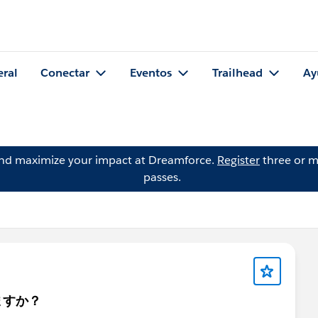
eral
Conectar
Eventos
Trailhead
Ay
and maximize your impact at Dreamforce.
Register
three or m
passes.
ますか？