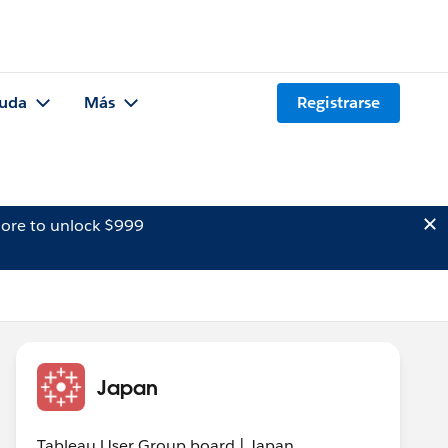
uda
Más
Registrarse
ore to unlock $999
Japan
Tableau User Group board | Japan