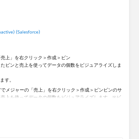
ん。​
m/s/question/0D54T00000C5OHbSAN/%E9%9B%86%E8%
7%E3%83%92%E3%82%B9%E3%83%88%E3%82
tive) (Salesforce)
E3%82%92%E4%BD%9C%E6%88%90%E3%81
う少し具体的にお伝えできるかもしれないので、ご検討くだ
「売上」を右クリック＞作成＞ビン
したビンと売上を使ってデータの個数をビジュアライズしま
ります。