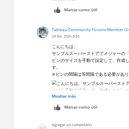
Marcar como útil
こちらの投稿が参考になるかもしれませ
https://commtableau.my.site.co
A8%88%E5%80%A4%E3%81%A
Tableau Community Forums Member (Inac
%B0%E3%83%A9%E3%83%A0%
29 feb. 2024 8:55
%97%E3%81%9F%E3%81%84
こんにちは。
サンプルデータを共有いただけるとも
サンプルスーパーストアでメジャーの
さい。
ビンのサイズを手動で設定して、作成
す。
※ビンの間隔は等間隔である必要があ
Mostrar más
Marcar como útil
Agregar un comentario