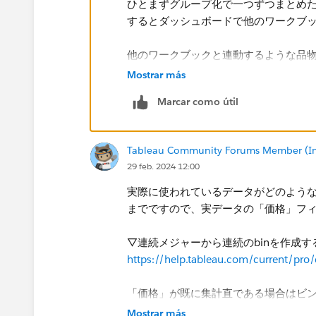
ひとまずグループ化で一つずつまとめ
するとダッシュボードで他のワークブ
他のワークブックと連動するような品
Mostrar más
Marcar como útil
Tableau Community Forums Member (Inac
29 feb. 2024 12:00
実際に使われているデータがどのよう
までですので、​実データの「価格」フ
▽連続メジャーから連続のbinを作成する
https://help.tableau.com/current/pro/
「価格」が既に集計直である場合は​ビ
必要があります。
Mostrar más