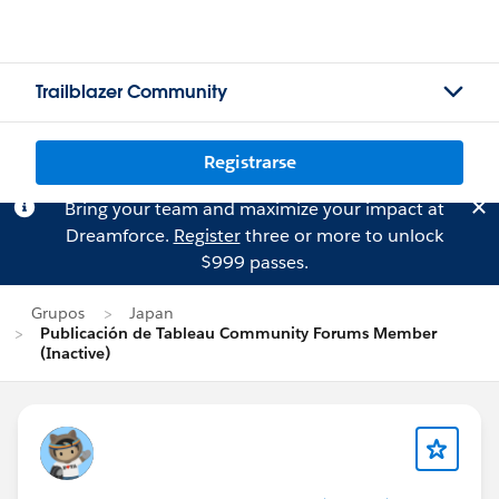
Trailblazer Community
Registrarse
Bring your team and maximize your impact at
Dreamforce.
Register
three or more to unlock
$999 passes.
Grupos
Japan
Publicación de Tableau Community Forums Member
(Inactive)