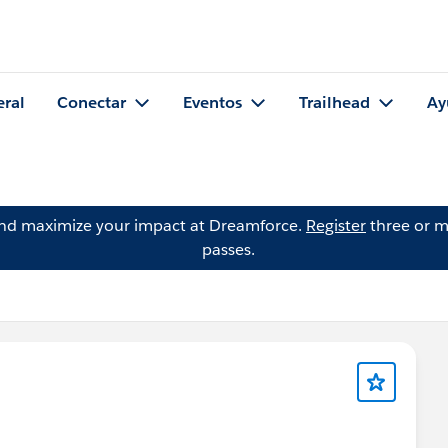
eral
Conectar
Eventos
Trailhead
Ay
and maximize your impact at Dreamforce.
Register
three or m
passes.