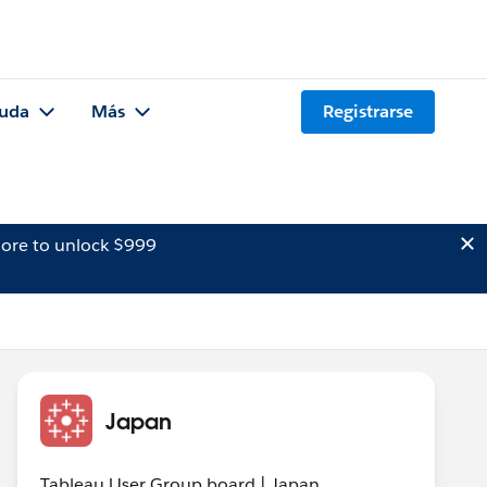
uda
Más
Registrarse
ore to unlock $999
Japan
Tableau User Group board | Japan