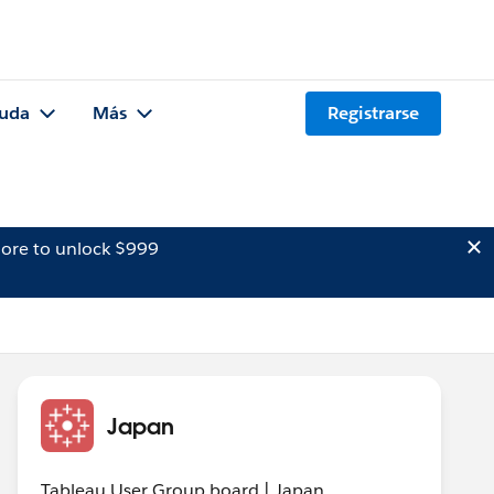
uda
Más
Registrarse
ore to unlock $999
Japan
Tableau User Group board | Japan