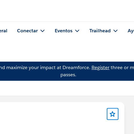
eral
Conectar
Eventos
Trailhead
Ay
and maximize your impact at Dreamforce.
Register
three or m
passes.