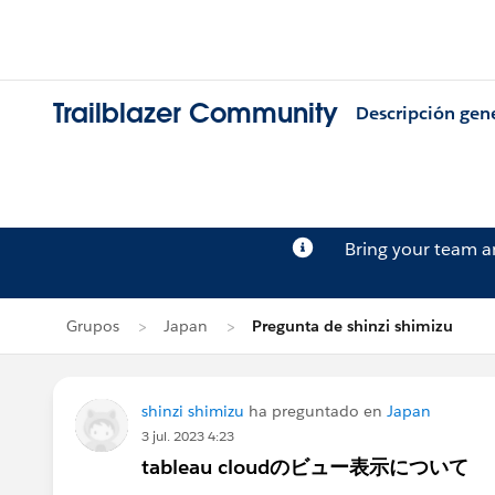
Trailblazer Community
Descripción gen
Bring your team 
Grupos
Japan
Pregunta de shinzi shimizu
shinzi shimizu
ha preguntado en
Japan
3 jul. 2023 4:23
tableau cloudのビュー表示について