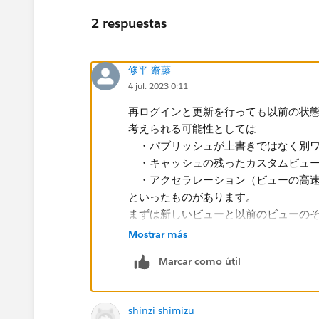
2 respuestas
修平 齋藤
4 jul. 2023 0:11
再ログインと更新を行っても以前の状
考えられる可能性としては
・パブリッシュが上書きではなく別ワ
・キャッシュの残ったカスタムビュー
・アクセラレーション（ビューの高速
といったものがあります。
まずは新しいビューと以前のビューのそ
めてみることをおすすめします。
Mostrar más
Marcar como útil
shinzi shimizu