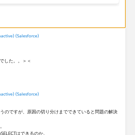
tive) (Salesforce)
んでした。。＞＜
tive) (Salesforce)
思うのですが、原因の切り分けまで​できていると問題の解決
か。
SELECTはできるのか。