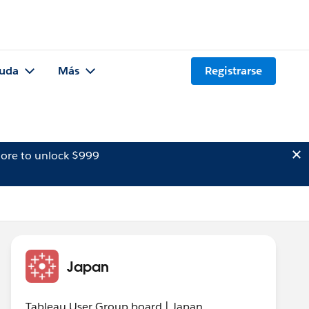
uda
Más
Registrarse
ore to unlock $999
Japan
Tableau User Group board | Japan