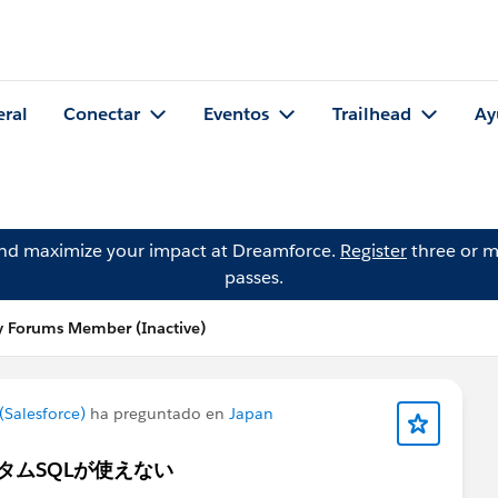
eral
Conectar
Eventos
Trailhead
Ay
and maximize your impact at Dreamforce.
Register
three or m
passes.
 Forums Member (Inactive)
Salesforce)
ha preguntado en
Japan
のカスタムSQLが使えない