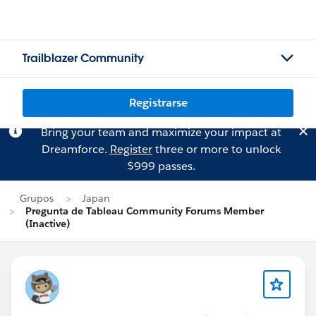
Trailblazer Community
Registrarse
Bring your team and maximize your impact at
Dreamforce.
Register
three or more to unlock
$999 passes.
Grupos
Japan
Pregunta de Tableau Community Forums Member
(Inactive)