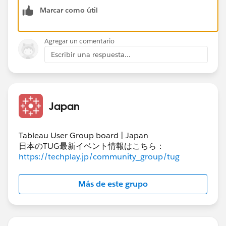
Marcar como útil
Agregar un comentario
Escribir una respuesta...
作成した計算フィールドをマークのテキストに入れ、​再
開間隔で「製品名」を選ぶと、製品ごとに1からの連番
Japan
が表示されます。
Tableau User Group board | Japan
日本のTUG最新イベント情報はこちら：
昇順（1, 2, 3）​ではなく降順（3, 2, 1）にしたいとき
https://techplay.jp/community_group/tug
は、ランク計算式の 'asc' を 'desc' にするとよいです。
Más de este grupo