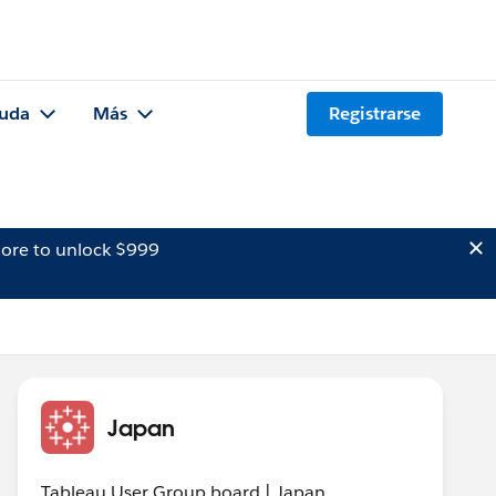
uda
Más
Registrarse
ore to unlock $999
Japan
Tableau User Group board | Japan