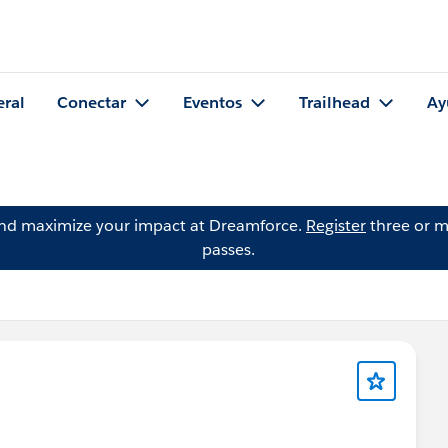
eral
Conectar
Eventos
Trailhead
Ay
and maximize your impact at Dreamforce.
Register
three or m
passes.