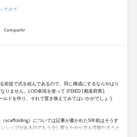
6/をやってみて
ばしています。
Compartir
Show menu
は作成していません。
]のところをCOUNT［店舗名」とすると集計と非集計は演算できないと
が、このようにしてみればできるかも、、、でも構いませ
記のやり方の理解としては、店舗名の行をPoint_order
計である前提で式を組んであるので、同じ構成にするならやはり
ットすることで棒グラフを表現すると理解しています。
せん。​LOD表現を使って {FIXED [都道府県]:
算フィールドを作り、それで置き換えてみてはいかがでしょう
caffolding）については記事が書かれた5年前はそうす
ョンシップがあるのでもう少し変えたやり方も可能だろうと