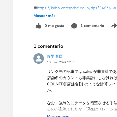
■
https://kaho-enterprise.co.jp/tips/34
＜手順1＞作成できました
Mostrar más
＜手順2＞グラフが一本なので不要かと考え飛
0 me gusta
1 comentario
＜手順3＞base_longtitudeは作成できました。​
手順2を飛ばしているのでcal_longititude
base_latitudeについては、＋[sales
1 comentario
出てきてしまいます。
ピルの配置の仕方もいまいちわかりません。
修平 齋藤
13 may. 2024 12:33
現物がないのでお答えが難しいかもしれません
んのでアドバイスをいただけますと助かります。上
リンク先の記事では sales が非集
で1－4に複製して、それを地図上に4点プロ
店舗名のカウントも非集計にしなければなりま
よろしくお願いいたします。​
COUNTD([店舗名])} のような計
kaho-enterprise.co.jp
か。
なお、強制的にデータを増殖させる手法（s
るのが主流でしたが、現在はリレーシ
思います。
Mostrar más