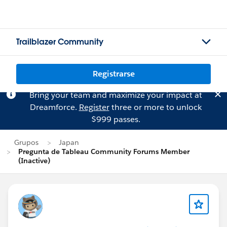
Trailblazer Community
Registrarse
Bring your team and maximize your impact at
Dreamforce.
Register
three or more to unlock
$999 passes.
Grupos
Japan
Pregunta de Tableau Community Forums Member
(Inactive)