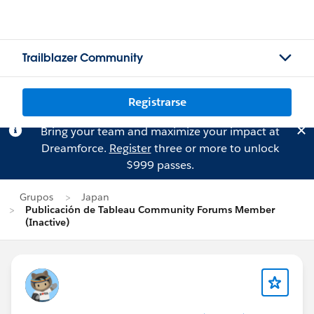
Trailblazer Community
Registrarse
Bring your team and maximize your impact at
Dreamforce.
Register
three or more to unlock
$999 passes.
Grupos
Japan
Publicación de Tableau Community Forums Member
(Inactive)