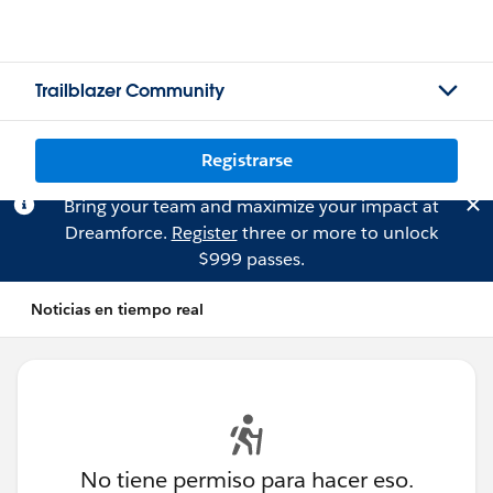
Trailblazer Community
Registrarse
Bring your team and maximize your impact at
Dreamforce.
Register
three or more to unlock
$999 passes.
Noticias en tiempo real
No tiene permiso para hacer eso.