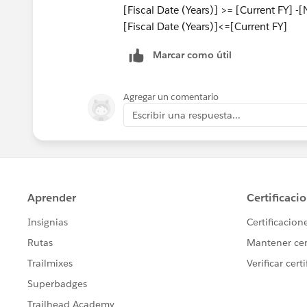
します。
[Fiscal Date (Years)] >= [Current FY] 
[Fiscal Date (Years)]<=[Current FY]
Marcar como útil
パラメータを変更したら表示されるFY
Agregar un comentario
Escribir una respuesta...