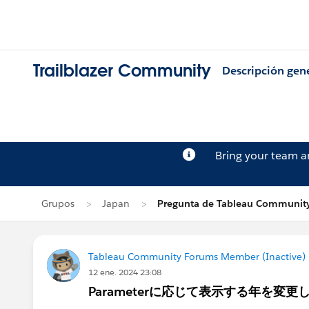
Trailblazer Community
Descripción gen
Bring your team 
Grupos
Japan
Pregunta de Tableau Community
Tableau Community Forums Member (Inactive) (
12 ene. 2024 23:08
Parameterに応じて表示する年を変更