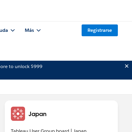
uda
Más
Registrarse
ore to unlock $999
Japan
Tableau User Group board | Japan