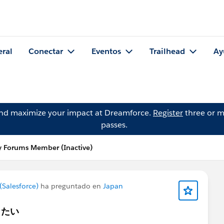
eral
Conectar
Eventos
Trailhead
Ay
and maximize your impact at Dreamforce.
Register
three or m
passes.
 Forums Member (Inactive)
Salesforce)
ha preguntado en
Japan
したい