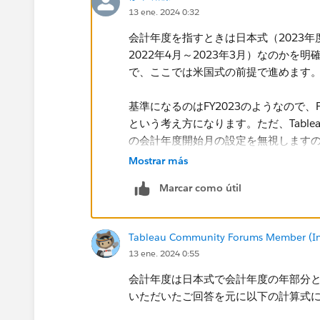
13 ene. 2024 0:32
会計年度を指すときは日本式（2023年度 =
2022年4月～2023年3月）なのか
で、ここでは米国式の前提で進めます
​基準になるのはFY2023のようなので、FYが 
という考え方になります。ただ、Tabl
の会計年度開始月の設定を無視しますの
いです。
Mostrar más
会計年度での日付関数の使用 (英語) | Table
Marcar como útil
Tableau Community Forums Member (Inac
13 ene. 2024 0:55
会計年度は日本式で会計年度の年部分
いただいたご回答を元に以下の計算式
FYを値として正しく取り出せたら、前