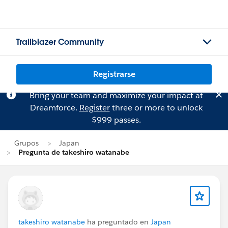
Trailblazer Community
Registrarse
Bring your team and maximize your impact at
Dreamforce.
Register
three or more to unlock
$999 passes.
Grupos
Japan
Pregunta de takeshiro watanabe
takeshiro watanabe
ha preguntado en
Japan