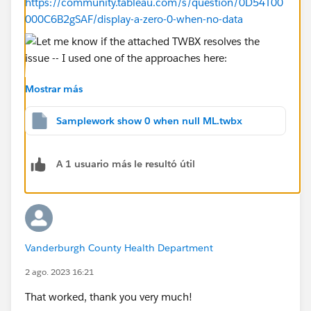
https://community.tableau.com/s/question/0D54T00
000C6B2gSAF/display-a-zero-0-when-no-data
Mostrar más
Samplework show 0 when null ML.twbx
A 1 usuario más le resultó útil
Vanderburgh County Health Department
2 ago. 2023 16:21
That worked, thank you very much!