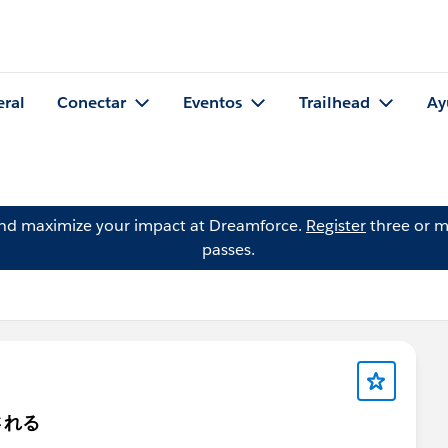
eral
Conectar
Eventos
Trailhead
Ay
and maximize your impact at Dreamforce.
Register
three or m
passes.
される