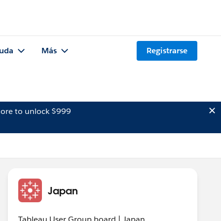
uda
Más
Registrarse
ore to unlock $999
Japan
Tableau User Group board | Japan