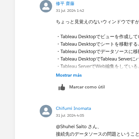
修平 齋藤
31 jul. 2024 1:42
ちょっと見覚えのないウィンドウです
・Tableau Desktopでビューを作
・Tableau Desktopでシートを移動
・Tableau Desktopでデータソー
・Tableau DesktopでTableau 
・Tableau ServerでWeb編集をし
・Tableau Serverでプロジェク
Mostrar más
・Tableau Serverでパーミッショ
Marcar como útil
など、状況を詳しく書いていただけれ
Chifumi Inomata
31 jul. 2024 4:05
@Shuhei Saito さん、
接続先のデータソースの問題というこ