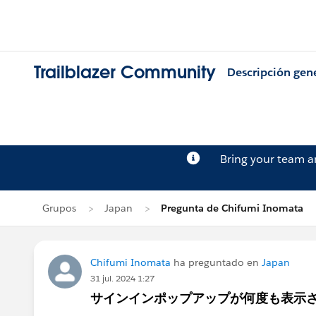
Trailblazer Community
Descripción gen
Bring your team 
Grupos
Japan
Pregunta de Chifumi Inomata
Chifumi Inomata
ha preguntado en
Japan
31 jul. 2024 1:27
サインインポップアップが何度も表示