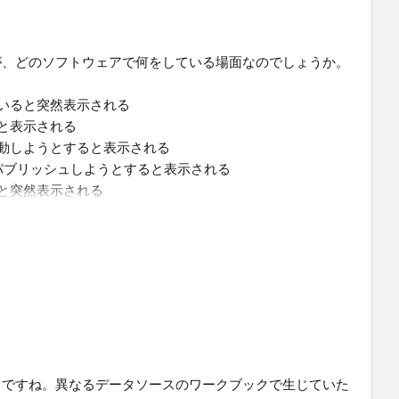
が、どのソフトウェアで何をしている場面なのでしょうか。
成していると突然表示される
すると表示される
スに移動しようとすると表示される
Serverにパブリッシュしようとすると表示される
ていると突然表示される
トやリソースをブラウジングしていると突然表示される
ンを設定しようとすると表示される
ばと思います。
とですね。異なるデータソースのワークブックで生じていた