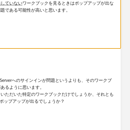
続していない
ワークブックを見るときはポップアップが出な
問題である可能性が高いと思います。
なワークブックを作ってパブリッシュし、それをブラウザ
みると分かるかと思います。
u Serverへのサインインが問題というよりも、そのワークブ
があるように思います。
ていただいた特定のワークブックだけでしょうか、それとも
様のポップアップが出るでしょうか？