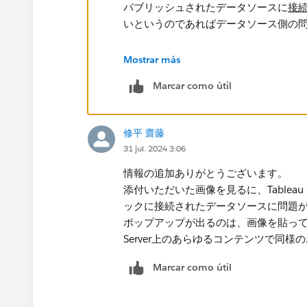
パブリッシュされたデータソースに
接
いというのであればデータソース側の
試しにサンプル-スーパーストアで適当
Mostrar más
でServerにサインインして閲覧して
Marcar como útil
修平 齋藤
31 jul. 2024 3:06
情報の追加ありがとうございます。
添付いただいた画像を見るに、Tablea
ックに接続されたデータソースに問題
ポップアップが出るのは、画像を貼っ
Server上のあらゆるコンテンツで同
Marcar como útil