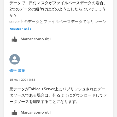
データで、日付マスタがファイルベースデータの場合、
2つのデータの紐付けはどのようにしたらよいでしょう
か？
server上のデータとファイルベースデータではリレーシ
ョンを組むことはできず、ブレンドでも対応できないか
Mostrar más
と思いますので、「元データ」のみで作成する方法か、
Marcar como útil
server上のデータをダウンロードし作成するしかない認
識です。
他に方法がございましたらご教示頂けますと幸いです。
何卒よろしくお願いいたします。
修平 齋藤
15 mar. 2024 0:58
元データがTableau Server上にパブリッシュされたデー
タソースである場合は、仰るようにダウンロードしてデ
ータソースを編集することになります。
Marcar como útil