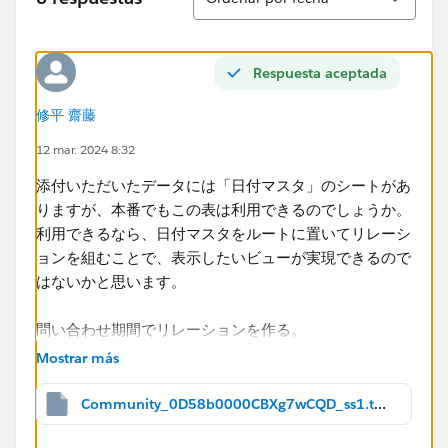
＝＝
C00002316 Tableau Desktop 5 その
他 2023/1/15 2023/1/18
Respuesta aceptada
C00002317 Tableau Desktop 3 その
他 2023/1/17 2023/1/19
修平 齋藤
＝＝
12 mar. 2024 8:32
次のようにカウントしたいです。
添付いただいたデータには「日付マスタ」のシートがあ
りますが、本番でもこの表は利用できるのでしょうか。
2023/1/15 Tableau Desktop その他 5
利用できるなら、日付マスタをルートに置いてリレーシ
2023/1/16 Tableau Desktop その他 5
ョンを組むことで、表示したいビューが実現できるので
2023/1/17 Tableau Desktop その他 8
はないかと思います。
2023/1/18 Tableau Desktop その他 8
2023/1/19 Tableau Desktop その他 3
問い合わせ期間でリレーションを作る。
Mostrar más
お手数をおかけしますが、ご確認の程よろしくお願いい
Community_0D58b0000CBXg7wCQD_ss1.twbx
たします。​