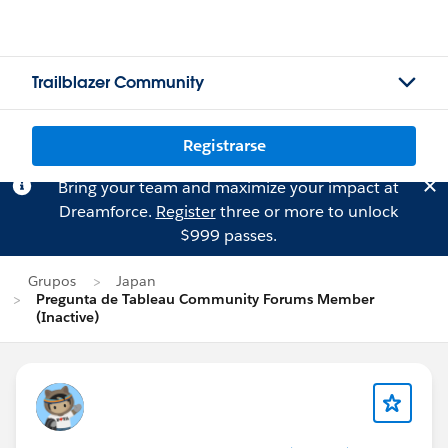
Trailblazer Community
Registrarse
Bring your team and maximize your impact at
Dreamforce.
Register
three or more to unlock
$999 passes.
Grupos
Japan
Pregunta de Tableau Community Forums Member
(Inactive)