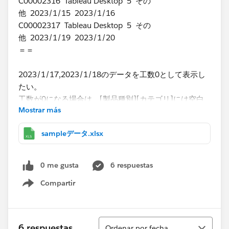
C00002316 Tableau Desktop 5 その
他 2023/1/15 2023/1/16
C00002317 Tableau Desktop 5 その
他 2023/1/19 2023/1/20
＝＝
2023/1/17,2023/1/18のデータを工数0として表示し
たい。
工数が0になる場合は、[製品種別][カテゴリ]には空白
Mostrar más
もしくは「ー」を表示する
sampleデータ.xlsx
・問合せ開始日～問合せ終了日の間を全ての日に対して
工数をカウントする
0 me gusta
6 respuestas
・製品種別，カテゴリごとにまとめる
Compartir
Show menu
例）
​下記のような2つのデータがある場合、
Ordenar
6 respuestas
Ordenar por fecha