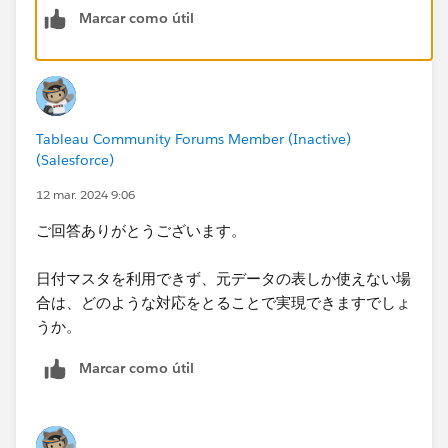
Marcar como útil
Tableau Community Forums Member (Inactive)
(Salesforce)
表示したいディメンションとメジャーをビューに追加。
12 mar. 2024 9:06
このとき、日付マスタ側のメジャーが無いとゼロの日が
ご回答ありがとうございます。
消えてしまうのでマークの詳細に日付マスタのメジャー
（カウント）を入れておく。
日付マスタを利用できず、元データの表しか使えない場
合は、どのような対応をとることで実現できますでしょ
うか。
もし日付マスタを利用できず、元データの表しか使えな
Marcar como útil
い場合は、相当ややこしいことになるだろうと思いま
す。