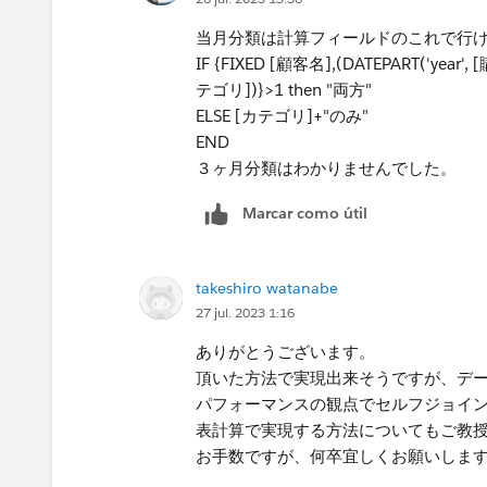
当月分類は計算フィールドのこれで行
IF {FIXED [顧客名],(DATEPART('year',
テゴリ])}>1 then "両方"
ELSE [カテゴリ]+"のみ"
END
３ヶ月分類はわかりませんでした。
Marcar como útil
takeshiro watanabe
27 jul. 2023 1:16
ありがとうございます。
頂いた方法で実現出来そうですが、デ
パフォーマンスの観点でセルフジョイ
表計算で実現する方法についてもご教
お手数ですが、何卒宜しくお願いしま