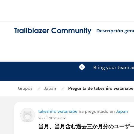
Trailblazer Community
Descripción gen
Bring your team 
Grupos
Japan
Pregunta de takeshiro watanabe
takeshiro watanabe
ha preguntado en
Japan
26 jul. 2023 8:37
当月、当月含む過去三か月分のユーザ