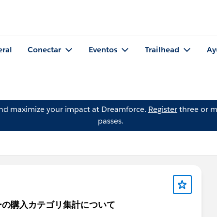
eral
Conectar
Eventos
Trailhead
Ay
and maximize your impact at Dreamforce.
Register
three or m
passes.
ーの購入カテゴリ集計について