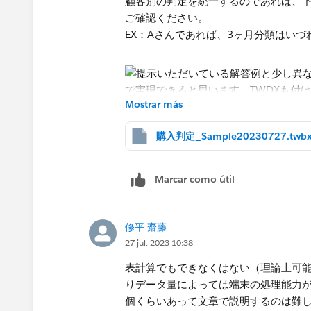
顧客別の判定を統一するのであれば、下記
ご確認ください。
EX：Aさんであれば、3ヶ月分類はい
Mostrar más
購入判定_Sample20230727.twb
①顧客別の「家電」「事務用品」の最
Ex：{fixed [顧客名]: max(if [カテゴリ
Marcar como útil
②​①をベースに当月内フラグを作成し
Ex：STR(if DATEPART('month', [顧
修平 齋藤
1 else 0 END)
27 jul. 2023 10:38
③​②同様に3ヶ月内フラグを作成（文
表計算でもできなくはない（理論上可
Ex：STR(if DATEdiff('month', [顧
りデータ量によっては端末の処理能力が
個くらいあって文章で説明するのは難し