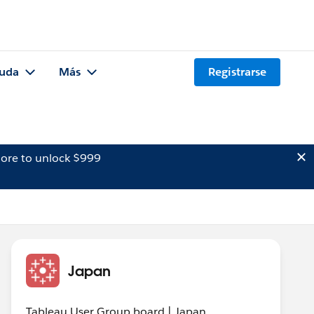
uda
Más
Registrarse
ore to unlock $999
Japan
Tableau User Group board | Japan