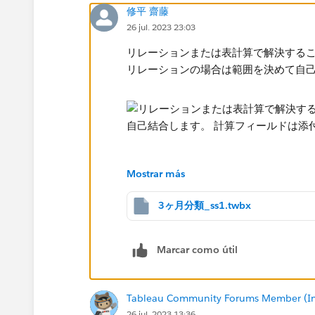
修平 齋藤
26 jul. 2023 23:03
リレーションまたは表計算​で解決する
リレーションの場合は範囲を決めて自己
Mostrar más
3ヶ月分類_ss1.twbx
計算フィールドは添付のワークブック
Marcar como útil
Tableau Community Forums Member (Inac
26 jul. 2023 13:36