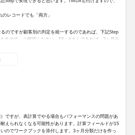
Stepで実現できると思います。TWDXも付けますので、
づれのレコードでも「両方」
x
新購入日を求める
]= "事務用品" then [購入日] END)}
ます（文字扱い）
客別事務用品最終購入日])= DATEPART('month', now()) then
字扱い）
能）ですが、表計算でやる場合もパフォーマンスの問題があ
客別事務用品最終購入日],now())<=3 then 1 else 0 END)
耐えられなくなる可能性があります。計算フィールドが15
いのでワークブックを添付します。3ヶ月分類だけを作っ