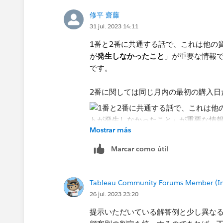
修平 齋藤
31 jul. 2023 14:11
1番と2番に共通する話で、これは他の
が
発生しなかったこと
」​が重要な情報
です。
2番に関しては同じ月内の最初の購入日
Mostrar más
Marcar como útil
Tableau Community Forums Member (Inac
26 jul. 2023 23:20
提示いただいている解答例と少し異な