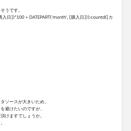
けそうです。
 [購入日])*100 + DATEPART('month', [購入日])):countd([カ
ータソースが大きいため、
ンを避けたいのですが、
授頂けますでしょうか。
す。