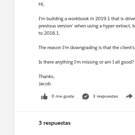
Hi,
I'm building a workbook in 2019.1 that is driven
previous version' when using a hyper extract, 
to 2018.1.
The reason I'm downgrading is that the client's
Is there anything I'm missing or am I all good?
Thanks,
Jacob
0 me gusta
3 respuestas
3 respuestas