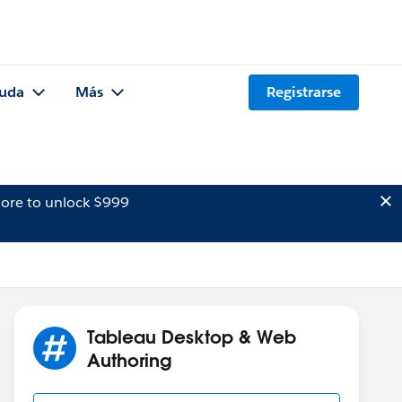
uda
Más
Registrarse
ore to unlock $999
Tableau Desktop & Web
Authoring